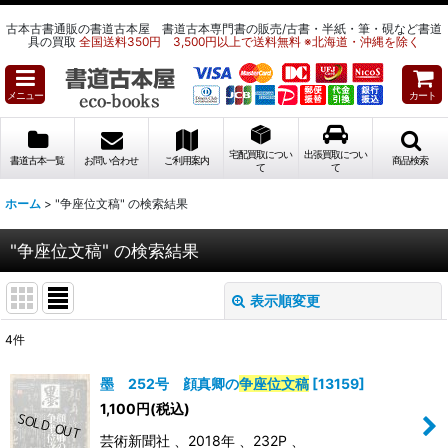
古本古書通販の書道古本屋 書道古本専門書の販売/古書・半紙・筆・硯など書道
具の買取
全国送料350円 3,500円以上で送料無料 ※北海道・沖縄を除く
メニュー
カート
宅配買取につい
出張買取につい
書道古本一覧
お問い合わせ
ご利用案内
商品検索
て
て
ホーム
>
"争座位文稿"
の
検索結果
"争座位文稿"
の
検索結果
表示順変更
閉じる
4
件
商品検索
:
墨 252号 顔真卿の
争座位文稿
[
13159
]
表示数
:
1,100
円
(税込)
芸術新聞社 、2018年 、232P 、