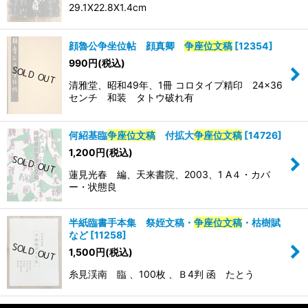
29.1X22.8X1.4cm
並び順
:
絞り込む
顔魯公争坐位帖 顔真卿
争座位文稿
[
12354
]
990
円
(税込)
清雅堂、昭和49年、1冊 コロタイプ精印 24×36
センチ 和装 タトウ破れ有
何紹基臨
争座位文稿
付拡大
争座位文稿
[
14726
]
1,200
円
(税込)
蓮見光春 編、天来書院、2003、1 A４・カバ
ー・状態良
半紙臨書手本集 祭姪文稿・
争座位文稿
・枯樹賦
など
[
11258
]
1,500
円
(税込)
糸見渓南 臨 、100枚 、Ｂ4判 函 たとう