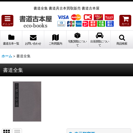
書道全集 書道具古本買取販売 書道古本屋
メニュー
カート
宅配買取につい
出張買取につい
書道古本一覧
お問い合わせ
ご利用案内
商品検索
て
て
ホーム
>
書道全集
書道全集