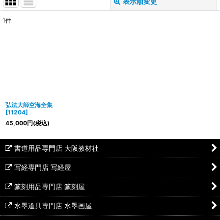
表示順変更
閉じる
1
件
表示数
:
並び順
:
絞り込む
弘法大師空海全集
[
11204
]
45,000
円
(税込)
書道用品専門店 大阪教材社
写経専門店 写経屋
篆刻用品専門店 篆刻屋
水墨道具専門店 水墨画屋