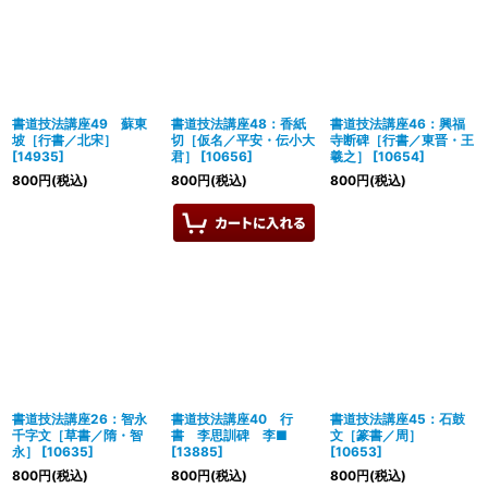
書道技法講座49 蘇東
書道技法講座48：香紙
書道技法講座46：興福
坡［行書／北宋］
切［仮名／平安・伝小大
寺断碑［行書／東晋・王
[
14935
]
君］
[
10656
]
羲之］
[
10654
]
800
円
(税込)
800
円
(税込)
800
円
(税込)
書道技法講座26：智永
書道技法講座40 行
書道技法講座45：石鼓
千字文［草書／隋・智
書 李思訓碑 李■
文［篆書／周］
永］
[
10635
]
[
13885
]
[
10653
]
800
円
(税込)
800
円
(税込)
800
円
(税込)