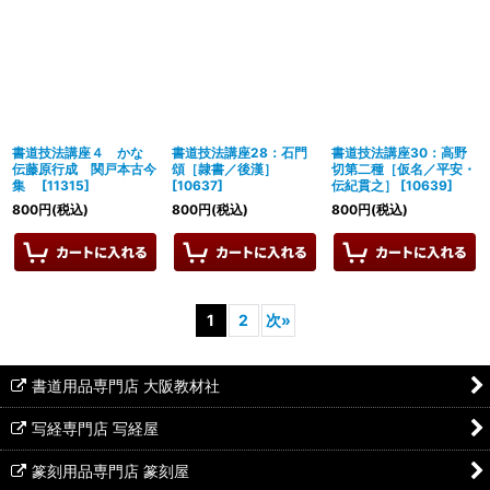
書道技法講座４ かな
書道技法講座28：石門
書道技法講座30：高野
伝藤原行成 関戸本古今
頌［隷書／後漢］
切第二種［仮名／平安・
集
[
11315
]
[
10637
]
伝紀貫之］
[
10639
]
800
円
(税込)
800
円
(税込)
800
円
(税込)
1
2
次
»
書道用品専門店 大阪教材社
写経専門店 写経屋
篆刻用品専門店 篆刻屋