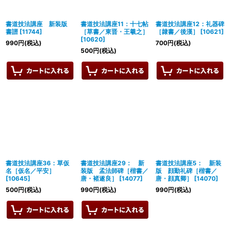
書道技法講座 新装版
書道技法講座11：十七帖
書道技法講座12：礼器碑
書譜
[
11744
]
［草書／東晋・王羲之］
［隷書／後漢］
[
10621
]
[
10620
]
990
円
(税込)
700
円
(税込)
500
円
(税込)
書道技法講座36：草仮
書道技法講座29： 新
書道技法講座5： 新装
名［仮名／平安］
装版 孟法師碑［楷書／
版 顔勤礼碑［楷書／
[
10645
]
唐・褚遂良］
[
14077
]
唐・顔真卿］
[
14070
]
500
円
(税込)
990
円
(税込)
990
円
(税込)