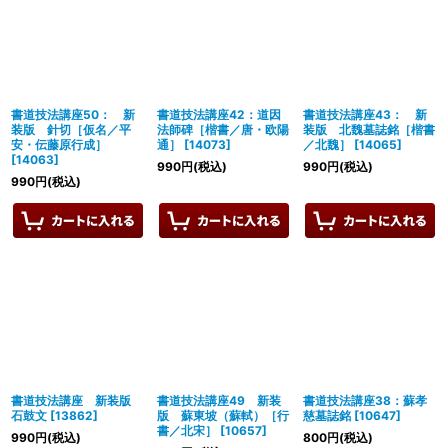
書道技法講座50： 新
書道技法講座42：道因
書道技法講座43： 新
装版 針切［仮名／平
法師碑［楷書／唐・欧陽
装版 北魏墓誌銘［楷書
安・伝藤原行成］
通］
[
14073
]
／北魏］
[
14065
]
[
14063
]
990
円
(税込)
990
円
(税込)
990
円
(税込)
書道技法講座 新装版
書道技法講座49 新装
書道技法講座38：蘇孝
石鼓文
[
13862
]
版 蘇東坡（蘇軾）［行
慈墓誌銘
[
10647
]
書／北宋］
[
10657
]
990
円
(税込)
800
円
(税込)