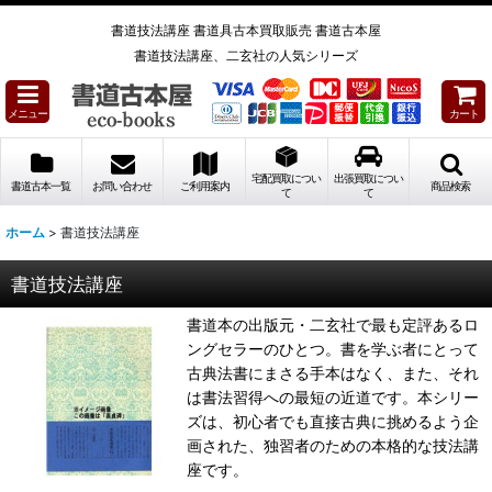
書道技法講座 書道具古本買取販売 書道古本屋
書道技法講座、二玄社の人気シリーズ
メニュー
カート
宅配買取につい
出張買取につい
書道古本一覧
お問い合わせ
ご利用案内
商品検索
て
て
ホーム
>
書道技法講座
書道技法講座
書道本の出版元・二玄社で最も定評あるロ
ングセラーのひとつ。書を学ぶ者にとって
古典法書にまさる手本はなく、また、それ
は書法習得への最短の近道です。本シリー
ズは、初心者でも直接古典に挑めるよう企
画された、独習者のための本格的な技法講
座です。