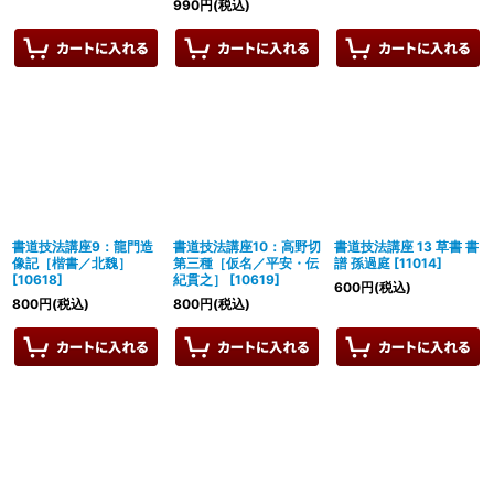
990
円
(税込)
書道技法講座9：龍門造
書道技法講座10：高野切
書道技法講座 13 草書 書
像記［楷書／北魏］
第三種［仮名／平安・伝
譜 孫過庭
[
11014
]
[
10618
]
紀貫之］
[
10619
]
600
円
(税込)
800
円
(税込)
800
円
(税込)