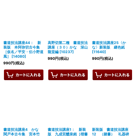
書道技法講座44： 新
高野切第二種 書道技法
書道技法講座25〈か
装版 本阿弥切古今集
講座（３０）かな 深山
な〉新装版 継色紙
［仮名／平安・伝小野道
龍堂編
[
10237
]
[
11640
]
風］
[
14080
]
990
円
(税込)
990
円
(税込)
990
円
(税込)
書道技法講座4 かな
書道技法講座1： 新装
新装版 書道技法講座
関戸本古今集 宮本竹
版 九成宮醴泉銘［楷書
12 （隷書） 礼器碑