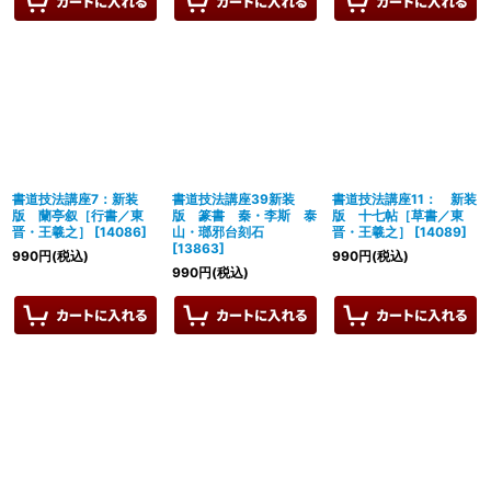
書道技法講座7：新装
書道技法講座39新装
書道技法講座11： 新装
版 蘭亭叙［行書／東
版 篆書 秦・李斯 泰
版 十七帖［草書／東
晋・王羲之］
[
14086
]
山・瑯邪台刻石
晋・王羲之］
[
14089
]
[
13863
]
990
円
(税込)
990
円
(税込)
990
円
(税込)