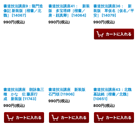
書道技法講座9：龍門造
書道技法講座41： 新装
書道技法講座36： 新
像記 新装版［楷書／北
版 多宝塔碑［楷書／
装版 草仮名［仮名／平
魏］
[
14067
]
唐・顔真卿］
[
14064
]
安］
[
14079
]
990
円
(税込)
990
円
(税込)
990
円
(税込)
書道技法講座 朗詠集三
書道技法講座 新装版
書道技法講座43：北魏
種 かな 伝 藤原行
石門頌
[
11906
]
墓誌銘［楷書／北魏］
成 新装版
[
11743
]
[
10651
]
990
円
(税込)
990
円
(税込)
800
円
(税込)