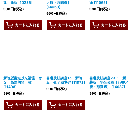
逕 新版
[
10236
]
／唐・欧陽詢］
漢
[
11065
]
[
14069
]
990
円
(税込)
990
円
(税込)
990
円
(税込)
新装版書道技法講座 か
書道技法講座15 新装
書道技法講座23： 新
な 高野切第一種
版 孔子廟堂碑
[
11972
]
装版 争坐位稿［行書／
[
11498
]
唐・顔真卿］
[
14087
]
990
円
(税込)
990
円
(税込)
990
円
(税込)