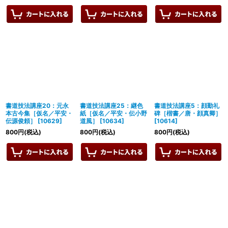
書道技法講座20：元永
書道技法講座25：継色
書道技法講座5：顔勤礼
本古今集［仮名／平安・
紙［仮名／平安・伝小野
碑［楷書／唐・顔真卿］
伝源俊頼］
[
10629
]
道風］
[
10634
]
[
10614
]
800
円
(税込)
800
円
(税込)
800
円
(税込)