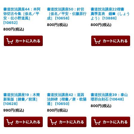
書道技法講座44：本阿
書道技法講座50：針切
書道技法講座22楷書
弥切古今集［仮名／平
［仮名／平安・伝藤原行
薦季直表 鐘■（しょう
安・伝小野道風］
成］
[
10658
]
よう）
[
13886
]
[
10652
]
800
円
(税込)
800
円
(税込)
800
円
(税込)
書道技法講座19：木簡
書道技法講座42：道因
書道技法講座39：泰山
新装版［隷書／前漢］
法師碑［楷書／唐・欧陽
瑯邪台刻石
[
10648
]
[
10628
]
通］
[
10650
]
800
円
(税込)
990
円
(税込)
800
円
(税込)