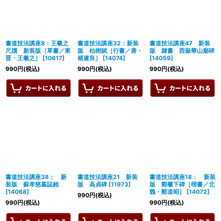
書道技法講座8：王羲之
書道技法講座32：新装
書道技法講座47 新装
尺牘 新装版［草書／東
版 枯樹賦［行書／唐・
版 隷書 西嶽華山廟碑
晋・王羲之］
[
10617
]
褚遂良］
[
14074
]
[
14059
]
990
円
(税込)
990
円
(税込)
990
円
(税込)
書道技法講座38： 新
書道技法講座21 新装
書道技法講座18： 新装
装版 蘇孝慈墓誌銘
版 高貞碑
[
11973
]
版 鄭羲下碑［楷書／北
[
14068
]
魏・鄭道昭］
[
14072
]
990
円
(税込)
990
円
(税込)
990
円
(税込)