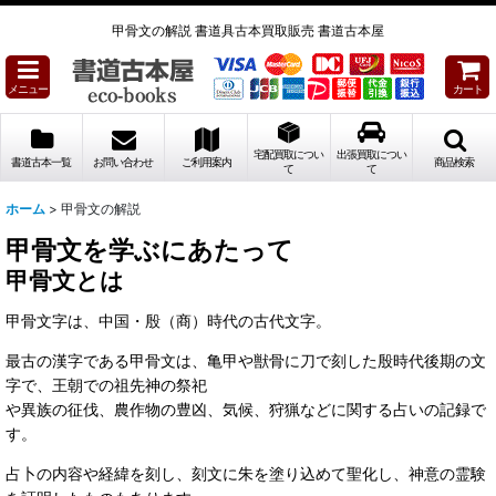
甲骨文の解説 書道具古本買取販売 書道古本屋
メニュー
カート
宅配買取につい
出張買取につい
書道古本一覧
お問い合わせ
ご利用案内
商品検索
て
て
ホーム
>
甲骨文の解説
甲骨文を学ぶにあたって
甲骨文とは
甲骨文字は、中国・殷（商）時代の古代文字。
最古の漢字である甲骨文は、亀甲や獣骨に刀で刻した殷時代後期の文
字で、王朝での祖先神の祭祀
や異族の征伐、農作物の豊凶、気候、狩猟などに関する占いの記録で
す。
占卜の内容や経緯を刻し、刻文に朱を塗り込めて聖化し、神意の霊験