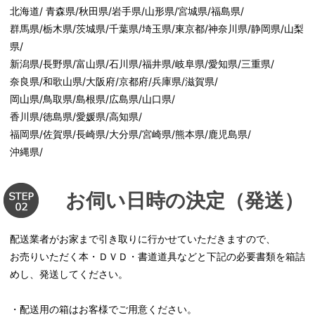
北海道/ 青森県/秋田県/岩手県/山形県/宮城県/福島県/
群馬県/栃木県/茨城県/千葉県/埼玉県/東京都/神奈川県/静岡県/山梨
県/
新潟県/長野県/富山県/石川県/福井県/岐阜県/愛知県/三重県/
奈良県/和歌山県/大阪府/京都府/兵庫県/滋賀県/
岡山県/鳥取県/島根県/広島県/山口県/
香川県/徳島県/愛媛県/高知県/
福岡県/佐賀県/長崎県/大分県/宮崎県/熊本県/鹿児島県/
沖縄県/
お伺い日時の決定（発送）
配送業者がお家まで引き取りに行かせていただきますので、
お売りいただく本・ＤＶＤ・書道道具などと下記の必要書類を箱詰
めし、発送してください。
・配送用の箱はお客様でご用意ください。