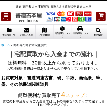
書道 専門書 古本 宅配買取 書道具古本買取販売 書道古本屋
メニュー
カート
宅配買取につい
出張買取につい
書道古本一覧
お問い合わせ
ご利用案内
商品検索
て
て
ホーム
>
書道 専門書 古本 宅配買取
｜宅配買取から入金までの流れ｜
送料無料！30冊以上から承っております。
お客様費用負担は一切ありませんので安心してご依頼下さい。
お買取対象：書道関連古書、硯、半紙、画仙紙、筆、
墨、その他書道関連道具
4
簡単便利な買取完了
ステップ
！
買取のお申込みからご入金までは以下の簡単な4ステップで完了しま
すのでラクチンです。