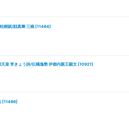
枯樹賦/顔真卿 三稿
[
11484
]
峨天皇 李きょう詩/伝橘逸勢 伊都内親王願文
[
10921
]
集
[
11486
]