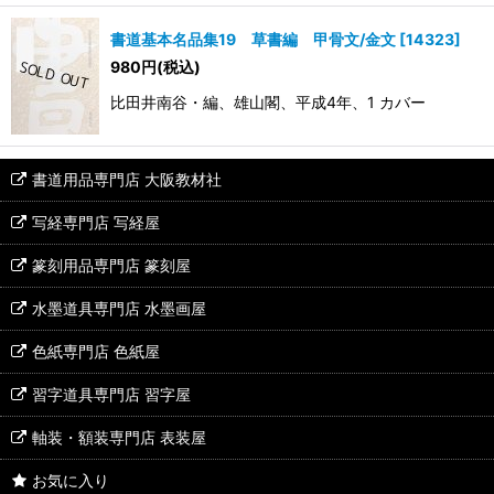
書道基本名品集19 草書編 甲骨文/金文
[
14323
]
980
円
(税込)
比田井南谷・編、雄山閣、平成4年、1 カバー
書道用品専門店 大阪教材社
写経専門店 写経屋
篆刻用品専門店 篆刻屋
水墨道具専門店 水墨画屋
色紙専門店 色紙屋
習字道具専門店 習字屋
軸装・額装専門店 表装屋
お気に入り