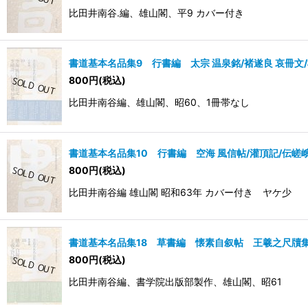
比田井南谷.編、雄山閣、平9 カバー付き
書道基本名品集9 行書編 太宗 温泉銘/褚遂良 哀冊文/
800
円
(税込)
比田井南谷編、雄山閣、昭60、1冊帯なし
書道基本名品集10 行書編 空海 風信帖/灌頂記/伝嵯
800
円
(税込)
比田井南谷編 雄山閣 昭和63年 カバー付き ヤケ少
書道基本名品集18 草書編 懐素自叙帖 王羲之尺牘
800
円
(税込)
比田井南谷編、書学院出版部製作、雄山閣、昭61