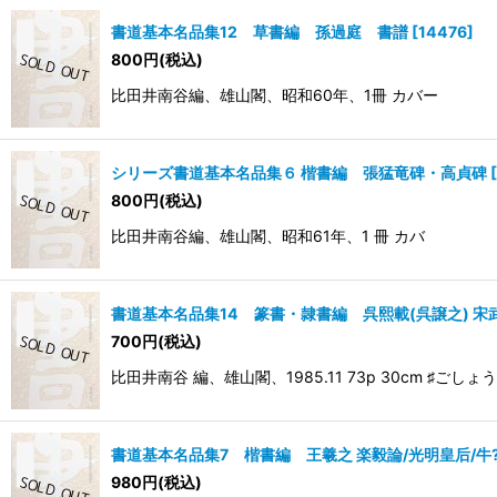
書道基本名品集12 草書編 孫過庭 書譜
[
14476
]
800
円
(税込)
比田井南谷編、雄山閣、昭和60年、1冊 カバー
シリーズ書道基本名品集６ 楷書編 張猛竜碑・高貞碑
[
800
円
(税込)
比田井南谷編、雄山閣、昭和61年、1 冊 カバ
書道基本名品集14 篆書・隷書編 呉熙載(呉譲之) 宋
700
円
(税込)
比田井南谷 編、雄山閣、1985.11 73p 30cm ♯ごし
書道基本名品集7 楷書編 王羲之 楽毅論/光明皇后/牛?
980
円
(税込)