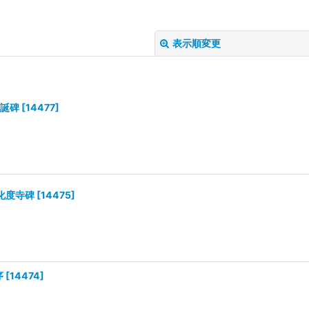
表示順変更
甫誕碑
[
14477
]
絞り込む
化度寺碑
[
14475
]
序
[
14474
]