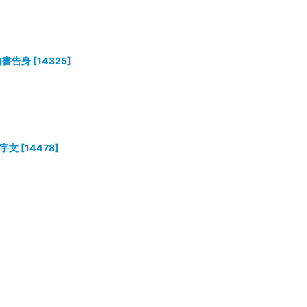
自書告身
[
14325
]
千字文
[
14478
]