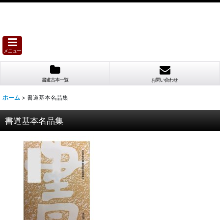
メニュー
書道古本一覧
お問い合わせ
ホーム
>
書道基本名品集
書道基本名品集