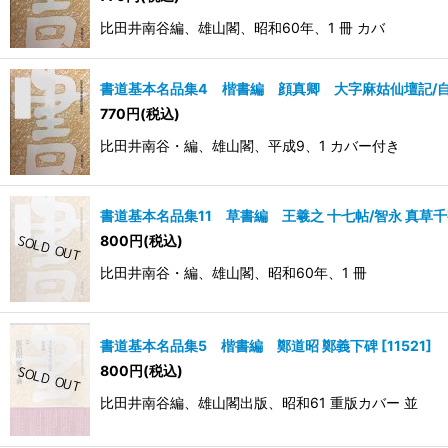
比田井南谷編、雄山閣、昭和60年、1 冊 カバ
書道基本名品集4 楷書編 顔真卿 大字麻姑仙壇記/
770
円
(税込)
比田井南谷・編、雄山閣、平成9、1 カバー付き
書道基本名品集11 草書編 王羲之 十七帖/智永 真草
800
円
(税込)
比田井南谷・編、雄山閣、昭和60年、1 冊
書道基本名品集5 楷書編 鄭道昭 鄭義下碑
[
11521
]
800
円
(税込)
比田井南谷編、雄山閣出版、昭和61 重版カバー 並