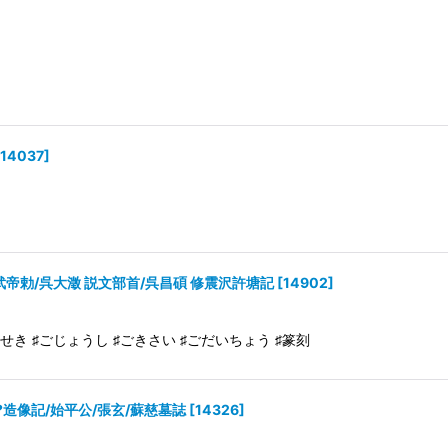
14037
]
武帝勅/呉大澂 説文部首/呉昌碩 修震沢許塘記
[
14902
]
ょうせき ♯ごじょうし ♯ごきさい ♯ごだいちょう ♯篆刻
造像記/始平公/張玄/蘇慈墓誌
[
14326
]