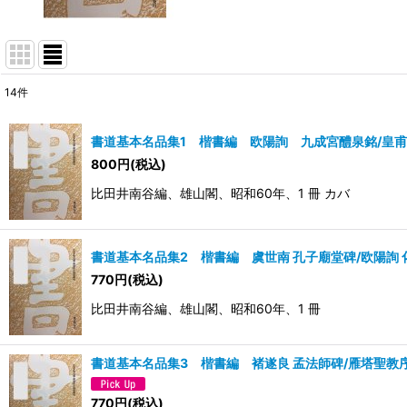
14
件
表示数
:
書道基本名品集1 楷書編 欧陽詢 九成宮醴泉銘/皇
並び順
:
800
円
(税込)
比田井南谷編、雄山閣、昭和60年、1 冊 カバ
書道基本名品集2 楷書編 虞世南 孔子廟堂碑/欧陽詢 
770
円
(税込)
比田井南谷編、雄山閣、昭和60年、1 冊
書道基本名品集3 楷書編 褚遂良 孟法師碑/雁塔聖教
770
円
(税込)