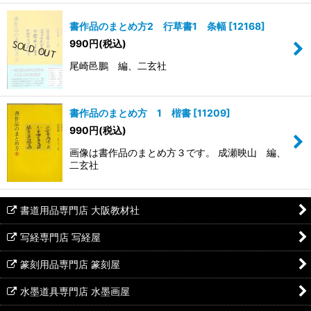
書作品のまとめ方2 行草書1 条幅
[
12168
]
990
円
(税込)
尾崎邑鵬 編、二玄社
書作品のまとめ方 1 楷書
[
11209
]
990
円
(税込)
画像は書作品のまとめ方３です。 成瀬映山 編、
二玄社
書道用品専門店 大阪教材社
写経専門店 写経屋
篆刻用品専門店 篆刻屋
水墨道具専門店 水墨画屋