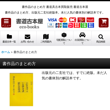
書作品のまとめ方 書道具古本買取販売 書道古本屋
書作品のまとめ方、出版元二玄社絶版本。未だ人気の書体別の解説本です。
メニュー
カート
宅配買取につい
出張買取につい
書道古本一覧
お問い合わせ
ご利用案内
商品検索
て
て
ホーム
>
書作品のまとめ方
書作品のまとめ方
出版元の二玄社では、すでに絶版。未だ人
気の書体別の解説本です。