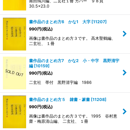
甫田鵄川編、二玄社１冊 カバー ９８頁
30.5×23.0
書作品のまとめ方6 かな1 大字
[
11207
]
990
円
(税込)
画像は書作品のまとめ方３です。 高木聖鶴編、
二玄社、 １冊
書作品のまとめ方7 かな2 小・中字 黒野清宇
編
[
10159
]
990
円
(税込)
二玄社 帯付 黒野清宇編 1986
書作品のまとめ方５ 隷書・篆書
[
11208
]
990
円
(税込)
画像は書作品のまとめ方３です。 1995 谷村憙
齋・梅原清山編、 二玄社、 １冊