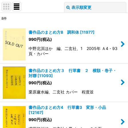
表示順変更
閉じる
8
件
表示数
:
書作品のまとめ方8 調和体
[
11977
]
990
円
(税込)
並び順
:
中野北溟ほか 編、二玄社、1 2005年 Ａ4・93
頁・カバー
絞り込む
書作品のまとめ方３ 行草書 ２ 横額・巻子・
対聯
[
11093
]
990
円
(税込)
栗原廬水編、二玄社 カバー 程度並
書作品のまとめ方4 行草書3 変形・小品
[
12167
]
990
円
(税込)