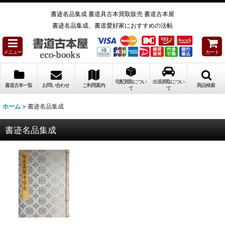
書迹名品集成 書道具古本買取販売 書道古本屋
書迹名品集成、書道愛好家におすすめの法帖
メニュー
カート
宅配買取につい
出張買取につい
書道古本一覧
お問い合わせ
ご利用案内
商品検索
て
て
ホーム
>
書迹名品集成
書迹名品集成