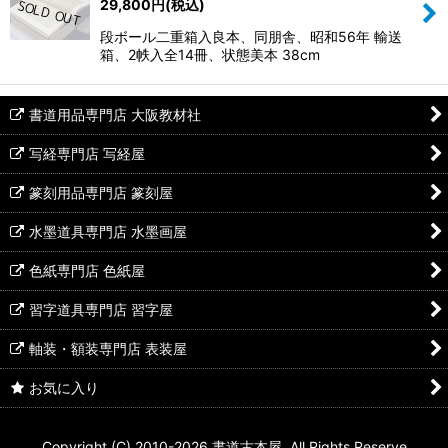
29,800
円
(税込)
段ボール二重箱入良本、同朋舎、昭和56年 輸送
箱、2帙入全14冊、状態美本 38cm
書道用品専門店 大阪教材社
写経専門店 写経屋
篆刻用品専門店 篆刻屋
水墨道具専門店 水墨画屋
色紙専門店 色紙屋
習字道具専門店 習字屋
軸装・額装専門店 表装屋
お気に入り
Copyright (C) 2010-2026 書道古本屋. All Rights Reserve