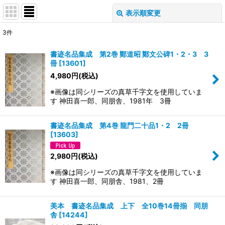
表示順変更
閉じる
3
件
表示数
:
書迹名品集成 第2巻 鄭道昭 鄭文公碑1・2・3 3
冊
[
13601
]
並び順
:
4,980
円
(税込)
※画像は同シリーズの真草千字文を使用していま
絞り込む
す 神田喜一郎、同朋舎、1981年 3冊
書迹名品集成 第4巻 龍門二十品1・2 2冊
[
13603
]
2,980
円
(税込)
※画像は同シリーズの真草千字文を使用していま
す 神田喜一郎、同朋舎、1981、2冊
美本 書迹名品集成 上下 全10巻14冊揃 同朋
舎
[
14244
]