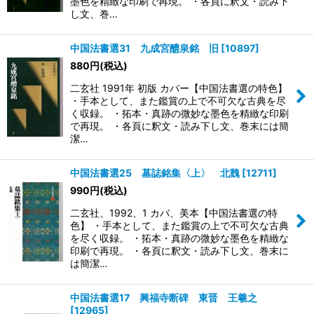
墨色を精緻な印刷で再現。 ・各頁に釈文・読み下
し文、巻…
中国法書選31 九成宮醴泉銘 旧
[
10897
]
880
円
(税込)
二玄社 1991年 初版 カバー【中国法書選の特色】
・手本として、また鑑賞の上で不可欠な古典を尽
く収録。 ・拓本・真跡の微妙な墨色を精緻な印刷
で再現。 ・各頁に釈文・読み下し文、巻末には簡
潔…
中国法書選25 墓誌銘集〈上〉 北魏
[
12711
]
990
円
(税込)
二玄社、1992、1 カバ、美本【中国法書選の特
色】 ・手本として、また鑑賞の上で不可欠な古典
を尽く収録。 ・拓本・真跡の微妙な墨色を精緻な
印刷で再現。 ・各頁に釈文・読み下し文、巻末に
は簡潔…
中国法書選17 興福寺断碑 東晋 王羲之
[
12965
]