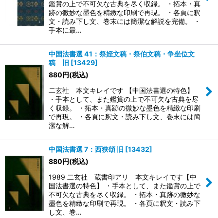
鑑賞の上で不可欠な古典を尽く収録。 ・拓本・真
跡の微妙な墨色を精緻な印刷で再現。 ・各頁に釈
文・読み下し文、巻末には簡潔な解説を完備。 ・
手本に最…
中国法書選 41：祭姪文稿・祭伯文稿・争坐位文
稿 旧
[
13429
]
880
円
(税込)
二玄社 本文キレイです 【中国法書選の特色】
・手本として、また鑑賞の上で不可欠な古典を尽
く収録。 ・拓本・真跡の微妙な墨色を精緻な印刷
で再現。 ・各頁に釈文・読み下し文、巻末には簡
潔な解…
中国法書選 7：西狭頌 旧
[
13432
]
880
円
(税込)
1989 二玄社 蔵書印アリ 本文キレイです【中
国法書選の特色】 ・手本として、また鑑賞の上で
不可欠な古典を尽く収録。 ・拓本・真跡の微妙な
墨色を精緻な印刷で再現。 ・各頁に釈文・読み下
し文、巻…