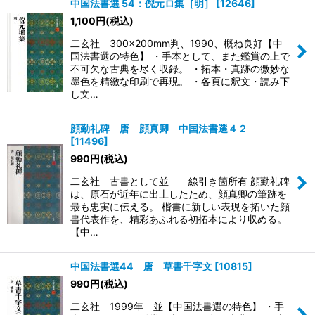
中国法書選 54：倪元ロ集［明］
[
12646
]
1,100
円
(税込)
二玄社 300×200mm判、1990、概ね良好【中
国法書選の特色】 ・手本として、また鑑賞の上で
不可欠な古典を尽く収録。 ・拓本・真跡の微妙な
墨色を精緻な印刷で再現。 ・各頁に釈文・読み下
し文…
顔勤礼碑 唐 顔真卿 中国法書選４２
[
11496
]
990
円
(税込)
二玄社 古書として並 線引き箇所有 顔勤礼碑
は、原石が近年に出土したため、顔真卿の筆跡を
最も忠実に伝える。 楷書に新しい表現を拓いた顔
書代表作を、精彩あふれる初拓本により収める。
【中…
中国法書選44 唐 草書千字文
[
10815
]
990
円
(税込)
二玄社 1999年 並【中国法書選の特色】 ・手