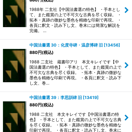
1988年 二玄社【中国法書選の特色】 ・手本とし
て、また鑑賞の上で不可欠な古典を尽く収録。 ・
拓本・真跡の微妙な墨色を精緻な印刷で再現。 ・
各頁に釈文・読み下し文、巻末には簡潔な解説を
完備。 …
中国法書選 30：化度寺碑・温彦博碑 旧
[
13456
]
880
円
(税込)
1988 二玄社 蔵書印アリ 本文キレイです【中
国法書選の特色】 ・手本として、また鑑賞の上で
不可欠な古典を尽く収録。 ・拓本・真跡の微妙な
墨色を精緻な印刷で再現。 ・各頁に釈文・読み下
し文、巻…
中国法書選 39：李思訓碑 旧
[
13419
]
880
円
(税込)
1988 二玄社 本文キレイです【中国法書選の特
色】 ・手本として、また鑑賞の上で不可欠な古典
を尽く収録。 ・拓本・真跡の微妙な墨色を精緻な
印刷で再現。 ・各頁に釈文・読み下し文、巻末に