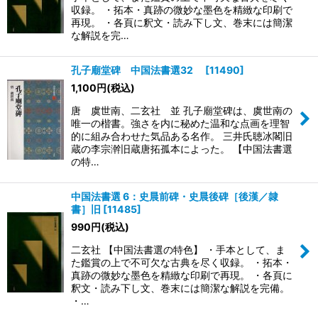
収録。 ・拓本・真跡の微妙な墨色を精緻な印刷で
再現。 ・各頁に釈文・読み下し文、巻末には簡潔
な解説を完…
孔子廟堂碑 中国法書選32
[
11490
]
1,100
円
(税込)
唐 虞世南、二玄社 並 孔子廟堂碑は、虞世南の
唯一の楷書。強さを内に秘めた温和な点画を理智
的に組み合わせた気品ある名作。 三井氏聴冰閣旧
蔵の李宗澣旧蔵唐拓孤本によった。 【中国法書選
の特…
中国法書選 6：史晨前碑・史晨後碑［後漢／隷
書］旧
[
11485
]
990
円
(税込)
二玄社 【中国法書選の特色】 ・手本として、ま
た鑑賞の上で不可欠な古典を尽く収録。 ・拓本・
真跡の微妙な墨色を精緻な印刷で再現。 ・各頁に
釈文・読み下し文、巻末には簡潔な解説を完備。
・…