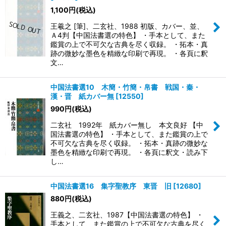
1,100
円
(税込)
王羲之 [筆]、二玄社、1988 初版、カバー、並、
Ａ4判【中国法書選の特色】 ・手本として、また
鑑賞の上で不可欠な古典を尽く収録。 ・拓本・真
跡の微妙な墨色を精緻な印刷で再現。 ・各頁に釈
文…
中国法書選10 木簡・竹簡・帛書 戦国・秦・
漢・晋 紙カバー無
[
12550
]
990
円
(税込)
二玄社 1992年 紙カバー無し 本文良好 【中
国法書選の特色】 ・手本として、また鑑賞の上で
不可欠な古典を尽く収録。 ・拓本・真跡の微妙な
墨色を精緻な印刷で再現。 ・各頁に釈文・読み下
し…
中国法書選16 集字聖教序 東晋 旧
[
12680
]
880
円
(税込)
王義之、二玄社、1987【中国法書選の特色】 ・
手本として、また鑑賞の上で不可欠な古典を尽く