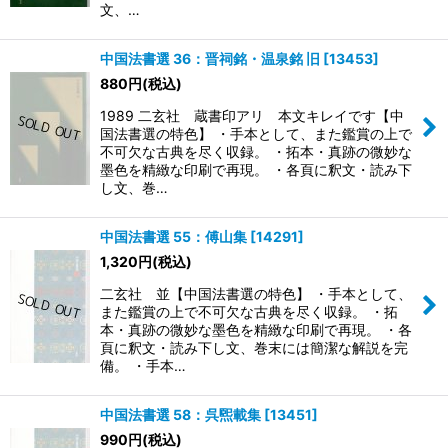
文、…
中国法書選 36：晋祠銘・温泉銘 旧
[
13453
]
880
円
(税込)
1989 二玄社 蔵書印アリ 本文キレイです【中
国法書選の特色】 ・手本として、また鑑賞の上で
不可欠な古典を尽く収録。 ・拓本・真跡の微妙な
墨色を精緻な印刷で再現。 ・各頁に釈文・読み下
し文、巻…
中国法書選 55：傅山集
[
14291
]
1,320
円
(税込)
二玄社 並【中国法書選の特色】 ・手本として、
また鑑賞の上で不可欠な古典を尽く収録。 ・拓
本・真跡の微妙な墨色を精緻な印刷で再現。 ・各
頁に釈文・読み下し文、巻末には簡潔な解説を完
備。 ・手本…
中国法書選 58：呉煕載集
[
13451
]
990
円
(税込)