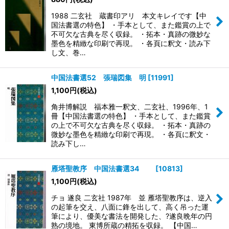
1988 二玄社 蔵書印アリ 本文キレイです【中
国法書選の特色】 ・手本として、また鑑賞の上で
不可欠な古典を尽く収録。 ・拓本・真跡の微妙な
墨色を精緻な印刷で再現。 ・各頁に釈文・読み下
し文、巻…
中国法書選52 張瑞図集 明
[
11991
]
1,100
円
(税込)
角井博解説 福本雅一釈文、二玄社、1996年、1
冊【中国法書選の特色】 ・手本として、また鑑賞
の上で不可欠な古典を尽く収録。 ・拓本・真跡の
微妙な墨色を精緻な印刷で再現。 ・各頁に釈文・
読み下し…
雁塔聖教序 中国法書選34
[
10813
]
1,100
円
(税込)
チョ 遂良 二玄社 1987年 並 雁塔聖教序は、逆入
の起筆を交え、八面に鋒を出して、高く吊った運
筆により、優美な書法を開発した、?遂良晩年の円
熟の境地。 東博所蔵の精拓を収録。 【中国…