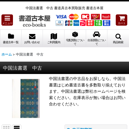
中国法書選 中古 書道具古本買取販売 書道古本屋
メニュー
カート
宅配買取につい
出張買取につい
書道古本一覧
お問い合わせ
ご利用案内
商品検索
て
て
ホーム
>
中国法書選 中古
中国法書選 中古
中国法書選の中古品をお探しなら。中国法
書選はじめ書道古書を多数取り揃えており
ます。中国法書選は弊社ホームページを検
索ください。在庫表示が無い場合はお問い
合わせください。