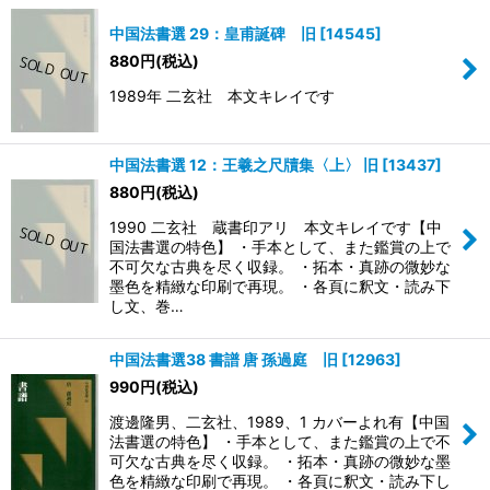
中国法書選 29：皇甫誕碑 旧
[
14545
]
880
円
(税込)
1989年 二玄社 本文キレイです
中国法書選 12：王羲之尺牘集〈上〉 旧
[
13437
]
880
円
(税込)
1990 二玄社 蔵書印アリ 本文キレイです【中
国法書選の特色】 ・手本として、また鑑賞の上で
不可欠な古典を尽く収録。 ・拓本・真跡の微妙な
墨色を精緻な印刷で再現。 ・各頁に釈文・読み下
し文、巻…
中国法書選38 書譜 唐 孫過庭 旧
[
12963
]
990
円
(税込)
渡邊隆男、二玄社、1989、1 カバーよれ有【中国
法書選の特色】 ・手本として、また鑑賞の上で不
可欠な古典を尽く収録。 ・拓本・真跡の微妙な墨
色を精緻な印刷で再現。 ・各頁に釈文・読み下し