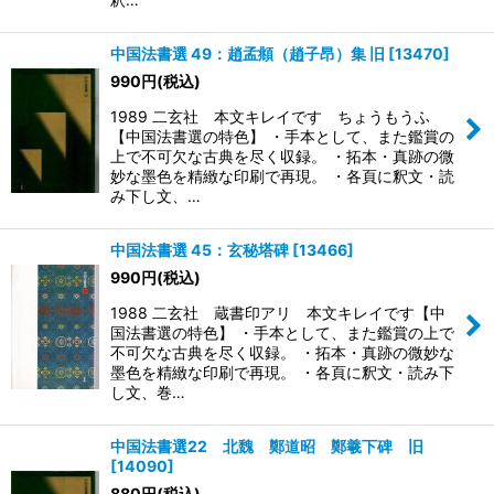
中国法書選 49：趙孟頫（趙子昂）集 旧
[
13470
]
990
円
(税込)
1989 二玄社 本文キレイです ちょうもうふ
【中国法書選の特色】 ・手本として、また鑑賞の
上で不可欠な古典を尽く収録。 ・拓本・真跡の微
妙な墨色を精緻な印刷で再現。 ・各頁に釈文・読
み下し文、…
中国法書選 45：玄秘塔碑
[
13466
]
990
円
(税込)
1988 二玄社 蔵書印アリ 本文キレイです【中
国法書選の特色】 ・手本として、また鑑賞の上で
不可欠な古典を尽く収録。 ・拓本・真跡の微妙な
墨色を精緻な印刷で再現。 ・各頁に釈文・読み下
し文、巻…
中国法書選22 北魏 鄭道昭 鄭羲下碑 旧
[
14090
]
880
円
(税込)