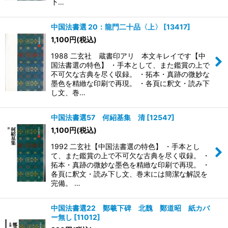
下…
中国法書選 20：龍門二十品〈上〉
[
13417
]
1,100
円
(税込)
1988 二玄社 蔵書印アリ 本文キレイです【中
国法書選の特色】 ・手本として、また鑑賞の上で
不可欠な古典を尽く収録。 ・拓本・真跡の微妙な
墨色を精緻な印刷で再現。 ・各頁に釈文・読み下
し文、巻…
中国法書選57 何紹基集 清
[
12547
]
1,100
円
(税込)
1992 二玄社【中国法書選の特色】 ・手本とし
て、また鑑賞の上で不可欠な古典を尽く収録。 ・
拓本・真跡の微妙な墨色を精緻な印刷で再現。 ・
各頁に釈文・読み下し文、巻末には簡潔な解説を
完備。 …
中国法書選22 鄭羲下碑 北魏 鄭道昭 紙カバ
ー無し
[
11012
]