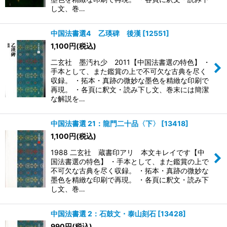
し文、巻…
中国法書選4 乙瑛碑 後漢
[
12551
]
1,100
円
(税込)
二玄社 墨汚れ少 2011【中国法書選の特色】 ・
手本として、また鑑賞の上で不可欠な古典を尽く
収録。 ・拓本・真跡の微妙な墨色を精緻な印刷で
再現。 ・各頁に釈文・読み下し文、巻末には簡潔
な解説を…
中国法書選 21：龍門二十品〈下〉
[
13418
]
1,100
円
(税込)
1988 二玄社 蔵書印アリ 本文キレイです【中
国法書選の特色】 ・手本として、また鑑賞の上で
不可欠な古典を尽く収録。 ・拓本・真跡の微妙な
墨色を精緻な印刷で再現。 ・各頁に釈文・読み下
し文、巻…
中国法書選 2：石鼓文・泰山刻石
[
13428
]
990
円
(税込)