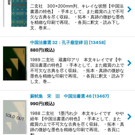
二玄社 300×200mm判、キレイな状態【中国法
書選の特色】 ・手本として、また鑑賞の上で不可
欠な古典を尽く収録。 ・拓本・真跡の微妙な墨色
を精緻な印刷で再現。 ・各頁に釈文・読み下し
文、巻末…
中国法書選 32：孔子廟堂碑 旧
[
13458
]
880
円
(税込)
1989 二玄社 蔵書印アリ 本文キレイです【中
国法書選の特色】 ・手本として、また鑑賞の上で
不可欠な古典を尽く収録。 ・拓本・真跡の微妙な
墨色を精緻な印刷で再現。 ・各頁に釈文・読み下
し文、巻…
蘇軾集 宋 旧 中国法書選 46
[
13467
]
990
円
(税込)
1988 二玄社 1墨汚れ少 本文キレイです やや
経年 【中国法書選の特色】 ・手本として、また
鑑賞の上で不可欠な古典を尽く収録。 ・拓本・真
跡の微妙な墨色を精緻な印刷で再現。 ・各頁に
釈…