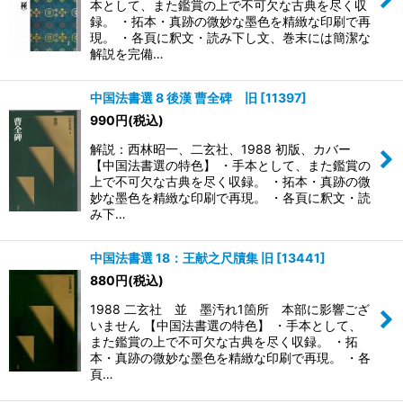
本として、また鑑賞の上で不可欠な古典を尽く収
録。 ・拓本・真跡の微妙な墨色を精緻な印刷で再
現。 ・各頁に釈文・読み下し文、巻末には簡潔な
解説を完備…
中国法書選 8 後漢 曹全碑 旧
[
11397
]
990
円
(税込)
解説：西林昭一、二玄社、1988 初版、カバー
【中国法書選の特色】 ・手本として、また鑑賞の
上で不可欠な古典を尽く収録。 ・拓本・真跡の微
妙な墨色を精緻な印刷で再現。 ・各頁に釈文・読
み下…
中国法書選 18：王献之尺牘集 旧
[
13441
]
880
円
(税込)
1988 二玄社 並 墨汚れ1箇所 本部に影響ござ
いません 【中国法書選の特色】 ・手本として、
また鑑賞の上で不可欠な古典を尽く収録。 ・拓
本・真跡の微妙な墨色を精緻な印刷で再現。 ・各
頁…