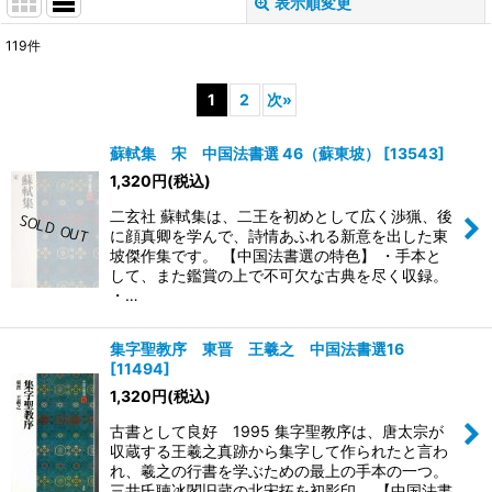
表示順変更
閉じる
119
件
表示数
:
1
2
次
»
並び順
:
蘇軾集 宋 中国法書選 46（蘇東坡）
[
13543
]
1,320
円
(税込)
絞り込む
二玄社 蘇軾集は、二王を初めとして広く渉猟、後
に顔真卿を学んで、詩情あふれる新意を出した東
坡傑作集です。 【中国法書選の特色】 ・手本と
して、また鑑賞の上で不可欠な古典を尽く収録。
・…
集字聖教序 東晋 王羲之 中国法書選16
[
11494
]
1,320
円
(税込)
古書として良好 1995 集字聖教序は、唐太宗が
収蔵する王羲之真跡から集字して作られたと言わ
れ、羲之の行書を学ぶための最上の手本の一つ。
三井氏聴冰閣旧蔵の北宋拓を初影印。 【中国法書