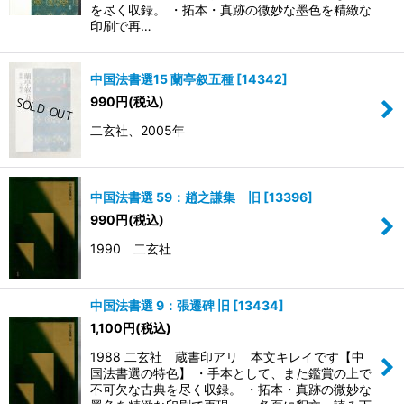
を尽く収録。 ・拓本・真跡の微妙な墨色を精緻な
印刷で再…
中国法書選15 蘭亭叙五種
[
14342
]
990
円
(税込)
二玄社、2005年
中国法書選 59：趙之謙集 旧
[
13396
]
990
円
(税込)
1990 二玄社
中国法書選 9：張遷碑 旧
[
13434
]
1,100
円
(税込)
1988 二玄社 蔵書印アリ 本文キレイです【中
国法書選の特色】 ・手本として、また鑑賞の上で
不可欠な古典を尽く収録。 ・拓本・真跡の微妙な