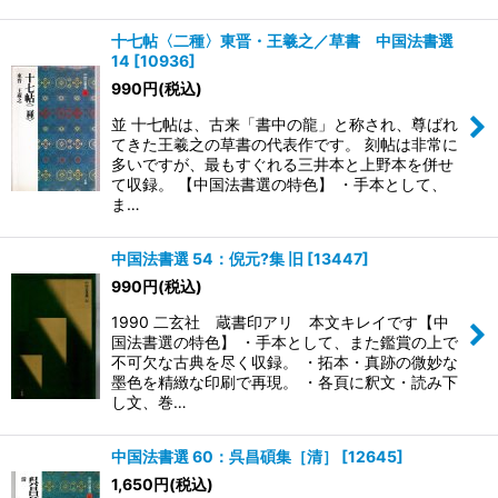
十七帖〈二種〉東晋・王羲之／草書 中国法書選
14
[
10936
]
990
円
(税込)
並 十七帖は、古来「書中の龍」と称され、尊ばれ
てきた王羲之の草書の代表作です。 刻帖は非常に
多いですが、最もすぐれる三井本と上野本を併せ
て収録。 【中国法書選の特色】 ・手本として、
ま…
中国法書選 54：倪元?集 旧
[
13447
]
990
円
(税込)
1990 二玄社 蔵書印アリ 本文キレイです【中
国法書選の特色】 ・手本として、また鑑賞の上で
不可欠な古典を尽く収録。 ・拓本・真跡の微妙な
墨色を精緻な印刷で再現。 ・各頁に釈文・読み下
し文、巻…
中国法書選 60：呉昌碩集［清］
[
12645
]
1,650
円
(税込)