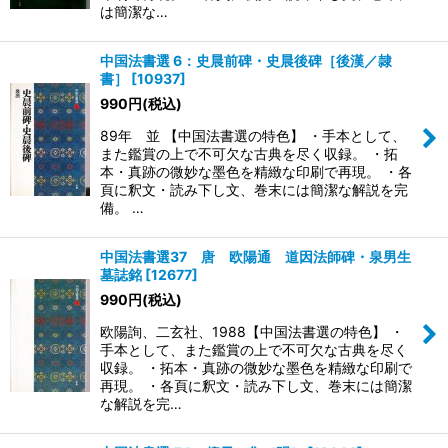
は簡潔な…
中国法書選 6：史晨前碑・史晨後碑［後漢／隷
書］
[
10937
]
990
円
(税込)
89年 並 【中国法書選の特色】 ・手本として、
また鑑賞の上で不可欠な古典を尽く収録。 ・拓
本・真跡の微妙な墨色を精緻な印刷で再現。 ・各
頁に釈文・読み下し文、巻末には簡潔な解説を完
備。 …
中国法書選37 唐 欧陽通 道因法師碑・泉男生
墓誌銘
[
12677
]
990
円
(税込)
欧陽詢、二玄社、1988【中国法書選の特色】 ・
手本として、また鑑賞の上で不可欠な古典を尽く
収録。 ・拓本・真跡の微妙な墨色を精緻な印刷で
再現。 ・各頁に釈文・読み下し文、巻末には簡潔
な解説を完…