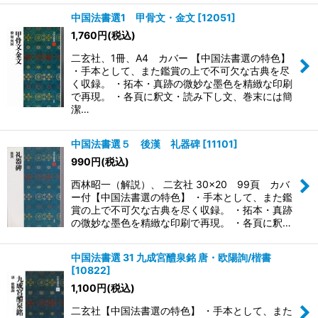
中国法書選1 甲骨文・金文
[
12051
]
1,760
円
(税込)
二玄社、1冊、A4 カバー 【中国法書選の特色】
・手本として、また鑑賞の上で不可欠な古典を尽
く収録。 ・拓本・真跡の微妙な墨色を精緻な印刷
で再現。 ・各頁に釈文・読み下し文、巻末には簡
潔…
中国法書選５ 後漢 礼器碑
[
11101
]
990
円
(税込)
西林昭一（解説）、 二玄社 30×20 99頁 カバ
ー付【中国法書選の特色】 ・手本として、また鑑
賞の上で不可欠な古典を尽く収録。 ・拓本・真跡
の微妙な墨色を精緻な印刷で再現。 ・各頁に釈…
中国法書選 31 九成宮醴泉銘 唐・欧陽詢/楷書
[
10822
]
1,100
円
(税込)
二玄社【中国法書選の特色】 ・手本として、また