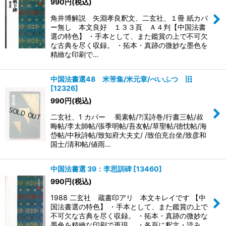
990
円
(税込)
角井博解説 矢淵孝良釈文、二玄社、１冊 紙カバ
ー無し 本文良好 １３３頁 Ａ４判【中国法書
選の特色】 ・手本として、また鑑賞の上で不可欠
な古典を尽く収録。 ・拓本・真跡の微妙な墨色を
精緻な印刷で…
中国法書選48 米芾集/米元章/べいふつ 旧
[
12326
]
990
円
(税込)
二玄社、1 カバー 蜀素帖/?渓詩巻/行書三帖/叔
晦帖/李太師帖/張季明帖/吾友帖/草聖帖/徳忱帖/海
岱帖/中秋詩帖/致知府大夫丈/ /致伯充台坐/致彦和
国士/清和帖/値雨…
中国法書選 39：李思訓碑
[
13460
]
990
円
(税込)
1988 二玄社 蔵書印アリ 本文キレイです 【中
国法書選の特色】 ・手本として、また鑑賞の上で
不可欠な古典を尽く収録。 ・拓本・真跡の微妙な
墨色を精緻な印刷で再現。 ・各頁に釈文・読み