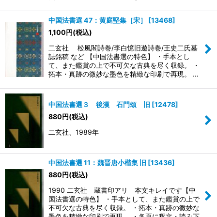
中国法書選 47：黄庭堅集［宋］
[
13468
]
1,100
円
(税込)
二玄社 松風閣詩巻/李白憶旧遊詩巻/王史二氏墓
誌銘稿 など 【中国法書選の特色】 ・手本とし
て、また鑑賞の上で不可欠な古典を尽く収録。 ・
拓本・真跡の微妙な墨色を精緻な印刷で再現。 …
中国法書選３ 後漢 石門頌 旧
[
12478
]
880
円
(税込)
二玄社、1989年
中国法書選 11：魏晋唐小楷集 旧
[
13436
]
880
円
(税込)
1990 二玄社 蔵書印アリ 本文キレイです【中
国法書選の特色】 ・手本として、また鑑賞の上で
不可欠な古典を尽く収録。 ・拓本・真跡の微妙な
墨色を精緻な印刷で再現。 ・各頁に釈文・読み下