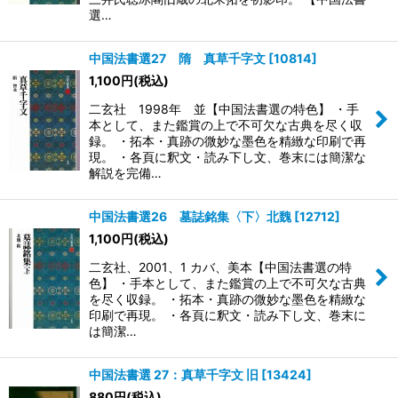
選…
中国法書選27 隋 真草千字文
[
10814
]
1,100
円
(税込)
二玄社 1998年 並【中国法書選の特色】 ・手
本として、また鑑賞の上で不可欠な古典を尽く収
録。 ・拓本・真跡の微妙な墨色を精緻な印刷で再
現。 ・各頁に釈文・読み下し文、巻末には簡潔な
解説を完備…
中国法書選26 墓誌銘集〈下〉北魏
[
12712
]
1,100
円
(税込)
二玄社、2001、1 カバ、美本【中国法書選の特
色】 ・手本として、また鑑賞の上で不可欠な古典
を尽く収録。 ・拓本・真跡の微妙な墨色を精緻な
印刷で再現。 ・各頁に釈文・読み下し文、巻末に
は簡潔…
中国法書選 27：真草千字文 旧
[
13424
]
880
円
(税込)