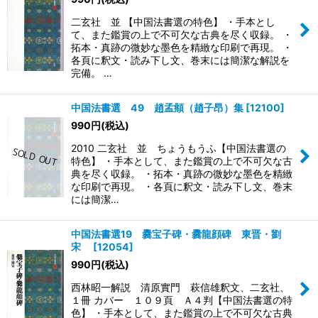
二玄社 並 【中国法書選の特色】 ・手本とし
て、また鑑賞の上で不可欠な古典を尽く収録。 ・
拓本・真跡の微妙な墨色を精緻な印刷で再現。 ・
各頁に釈文・読み下し文、巻末には簡潔な解説を
完備。 …
中国法書選 49 趙孟頫（趙子昂）集
[
12100
]
990
円
(税込)
2010 二玄社 並 ちょうもうふ【中国法書選の
特色】 ・手本として、また鑑賞の上で不可欠な古
典を尽く収録。 ・拓本・真跡の微妙な墨色を精緻
な印刷で再現。 ・各頁に釈文・読み下し文、巻末
には簡潔…
中国法書選19 爨宝子碑・爨龍顔碑 東晋・劉
宋
[
12054
]
990
円
(税込)
西林昭一解説 清原實門 萩信雄釈文、二玄社、
１冊 カバー １０９頁 Ａ４判【中国法書選の特
色】 ・手本として、また鑑賞の上で不可欠な古典