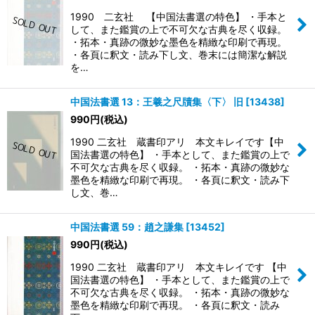
1990 二玄社 【中国法書選の特色】 ・手本と
して、また鑑賞の上で不可欠な古典を尽く収録。
・拓本・真跡の微妙な墨色を精緻な印刷で再現。
・各頁に釈文・読み下し文、巻末には簡潔な解説
を…
中国法書選 13：王羲之尺牘集〈下〉 旧
[
13438
]
990
円
(税込)
1990 二玄社 蔵書印アリ 本文キレイです【中
国法書選の特色】 ・手本として、また鑑賞の上で
不可欠な古典を尽く収録。 ・拓本・真跡の微妙な
墨色を精緻な印刷で再現。 ・各頁に釈文・読み下
し文、巻…
中国法書選 59：趙之謙集
[
13452
]
990
円
(税込)
1990 二玄社 蔵書印アリ 本文キレイです 【中
国法書選の特色】 ・手本として、また鑑賞の上で
不可欠な古典を尽く収録。 ・拓本・真跡の微妙な
墨色を精緻な印刷で再現。 ・各頁に釈文・読み