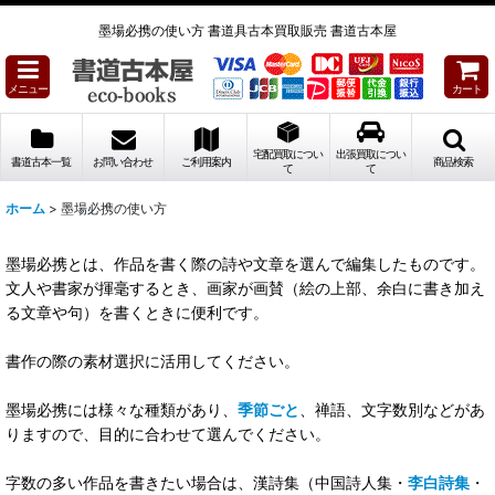
墨場必携の使い方 書道具古本買取販売 書道古本屋
メニュー
カート
宅配買取につい
出張買取につい
書道古本一覧
お問い合わせ
ご利用案内
商品検索
て
て
ホーム
>
墨場必携の使い方
墨場必携とは、作品を書く際の詩や文章を選んで編集したものです。
文人や書家が揮毫するとき、画家が画賛（絵の上部、余白に書き加え
る文章や句）を書くときに便利です。
書作の際の素材選択に活用してください。
墨場必携には様々な種類があり、
季節ごと
、禅語、文字数別などがあ
りますので、目的に合わせて選んでください。
字数の多い作品を書きたい場合は、漢詩集（中国詩人集・
李白詩集
・