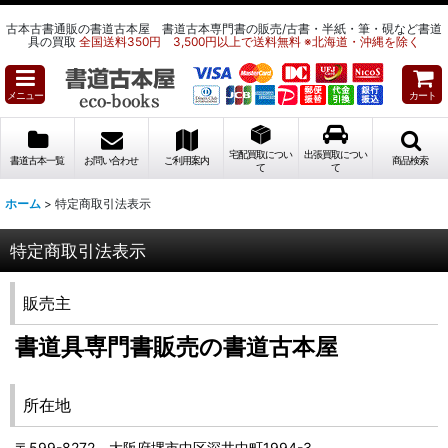
古本古書通販の書道古本屋 書道古本専門書の販売/古書・半紙・筆・硯など書道
具の買取
全国送料350円 3,500円以上で送料無料 ※北海道・沖縄を除く
メニュー
カート
宅配買取につい
出張買取につい
書道古本一覧
お問い合わせ
ご利用案内
商品検索
て
て
ホーム
>
特定商取引法表示
特定商取引法表示
販売主
書道具専門書販売の書道古本屋
所在地
〒599-8272 大阪府堺市中区深井中町1994-3