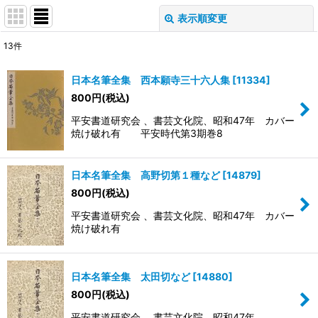
表示順変更
閉じる
13
件
表示数
:
日本名筆全集 西本願寺三十六人集
[
11334
]
800
円
(税込)
並び順
:
平安書道研究会 、書芸文化院、昭和47年 カバー
焼け破れ有 平安時代第3期巻8
絞り込む
日本名筆全集 高野切第１種など
[
14879
]
800
円
(税込)
平安書道研究会 、書芸文化院、昭和47年 カバー
焼け破れ有
日本名筆全集 太田切など
[
14880
]
800
円
(税込)
平安書道研究会 、書芸文化院、昭和47年