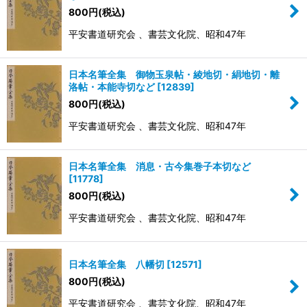
800
円
(税込)
平安書道研究会 、書芸文化院、昭和47年
日本名筆全集 御物玉泉帖・綾地切・絹地切・離
洛帖・本能寺切など
[
12839
]
800
円
(税込)
平安書道研究会 、書芸文化院、昭和47年
日本名筆全集 消息・古今集巻子本切など
[
11778
]
800
円
(税込)
平安書道研究会 、書芸文化院、昭和47年
日本名筆全集 八幡切
[
12571
]
800
円
(税込)
平安書道研究会 、書芸文化院、昭和47年