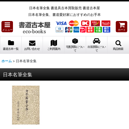
日本名筆全集 書道具古本買取販売 書道古本屋
日本名筆全集、書道愛好家におすすめのお手本
メニュー
カート
宅配買取につい
出張買取につい
書道古本一覧
お問い合わせ
ご利用案内
商品検索
て
て
ホーム
>
日本名筆全集
日本名筆全集