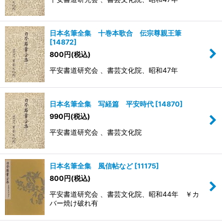
日本名筆全集 十巻本歌合 伝宗尊親王筆
[
14872
]
800
円
(税込)
平安書道研究会 、書芸文化院、昭和47年
日本名筆全集 写経篇 平安時代
[
14870
]
990
円
(税込)
平安書道研究会 、書芸文化院
日本名筆全集 風信帖など
[
11175
]
800
円
(税込)
平安書道研究会 、書芸文化院、昭和44年 ￥カ
バー焼け破れ有