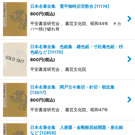
日本名筆全集 寛平御時后宮歌合
[
11174
]
800
円
(税込)
平安書道研究会 、書芸文化院、昭和44年 ￥カ
バー焼け破れ有
日本名筆全集 色紙集 継色紙・寸松庵色紙・枡
色紙など
[
11170
]
800
円
(税込)
平安書道研究会 、書芸文化院
日本名筆全集 関戸古今集切・針切・朝忠集
[
13017
]
800
円
(税込)
平安書道研究会 、書芸文化院、昭和47年
日本名筆全集 入唐牒・金剛般若経開題・座右銘
など
[
12859
]