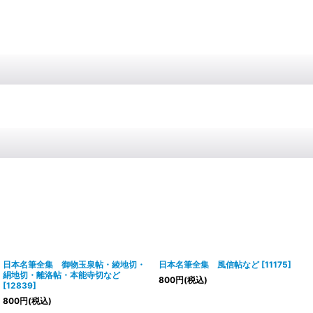
日本名筆全集 御物玉泉帖・綾地切・
日本名筆全集 風信帖など
[
11175
]
絹地切・離洛帖・本能寺切など
800
円
(税込)
[
12839
]
800
円
(税込)