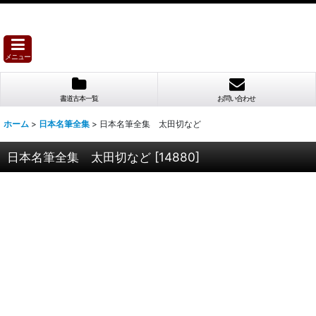
メニュー
書道古本一覧
お問い合わせ
ホーム
>
日本名筆全集
>
日本名筆全集 太田切など
日本名筆全集 太田切など
[
14880
]