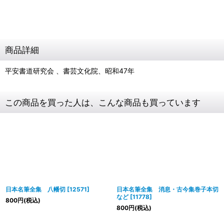
商品詳細
平安書道研究会 、書芸文化院、昭和47年
この商品を買った人は、こんな商品も買っています
日本名筆全集 八幡切
[
12571
]
日本名筆全集 消息・古今集巻子本切
など
[
11778
]
800
円
(税込)
800
円
(税込)