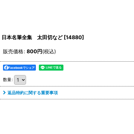
日本名筆全集 太田切など
[
14880
]
販売価格
:
800
円
(税込)
Facebookでシェア
数量
:
返品特約に関する重要事項