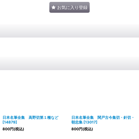
お気に入り登録
日本名筆全集 高野切第１種など
日本名筆全集 関戸古今集切・針切・
[
14879
]
朝忠集
[
13017
]
800
円
(税込)
800
円
(税込)