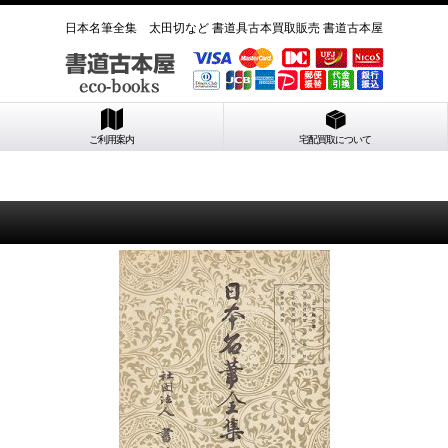
日本名筆全集 太田切など 書道具古本買取販売 書道古本屋
ご利用案内
宅配買取について