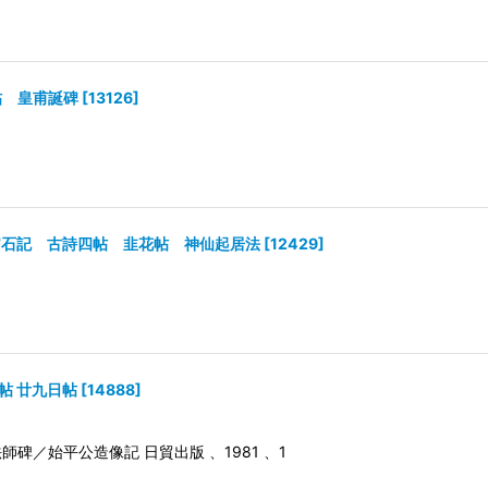
帖 皇甫誕碑
[
13126
]
官石記 古詩四帖 韭花帖 神仙起居法
[
12429
]
帖 廿九日帖
[
14888
]
碑／始平公造像記 日貿出版 、1981 、1