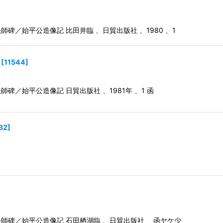
碑／始平公造像記 比田井臨 、日貿出版社 、1980 、1
[
11544
]
碑／始平公造像記 日貿出版社 、1981年 、1 函
32
]
法師碑／始平公造像記 石田栖湖臨 、日貿出版社 函ヤケ少