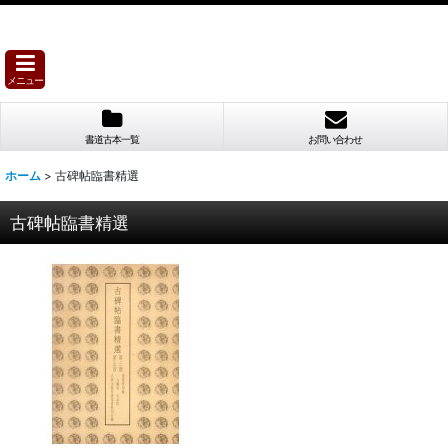
メニュー
書道古本一覧
お問い合わせ
ホーム
>
古碑帖臨書精選
古碑帖臨書精選