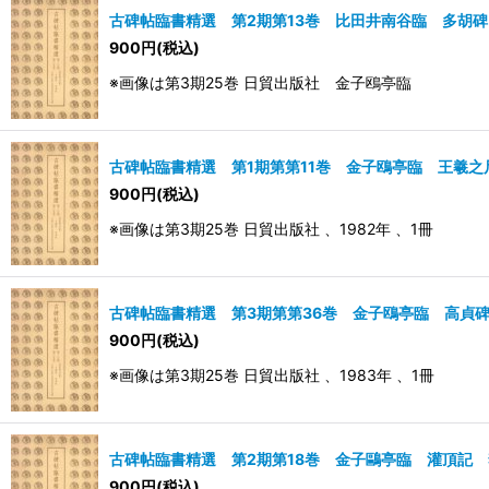
古碑帖臨書精選 第2期第13巻 比田井南谷臨 多胡
900
円
(税込)
※画像は第3期25巻 日貿出版社 金子鴎亭臨
古碑帖臨書精選 第1期第第11巻 金子鴎亭臨 王羲之
900
円
(税込)
※画像は第3期25巻 日貿出版社 、1982年 、1冊
古碑帖臨書精選 第3期第第36巻 金子鴎亭臨 高貞
900
円
(税込)
※画像は第3期25巻 日貿出版社 、1983年 、1冊
古碑帖臨書精選 第2期第18巻 金子鷗亭臨 灌頂記
900
円
(税込)