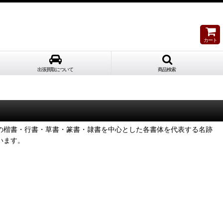
カート
出張買取について
商品検索
の楷書・行書・草書・篆書・隷書を中心とした各書体を代表する名跡
います。