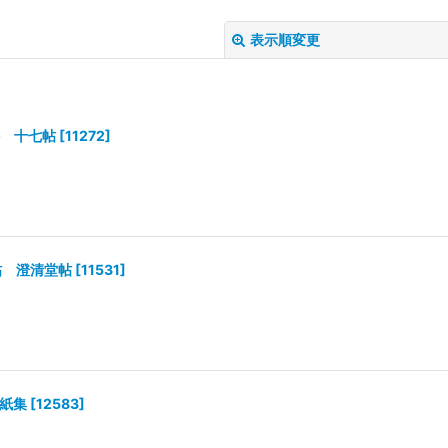
表示順変更
詩 十七帖
[
11272
]
絞り込む
帖 澄清堂帖
[
11531
]
残紙集
[
12583
]