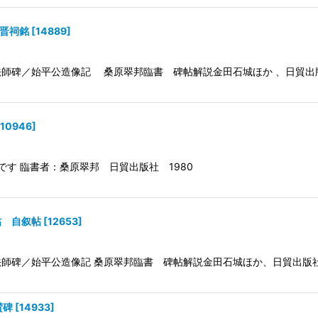
 晋祠銘
[
14889
]
法師碑／始平公造像記 桑原翠邦臨書 碑帖解説金田石城ほか 、日貿出版
10946
]
です 臨書者：桑原翠邦 日貿出版社 1980
帖 自叙帖
[
12653
]
法師碑／始平公造像記 桑原翠邦臨書 碑帖解説金田石城ほか、日貿出版社、
賛碑
[
14933
]