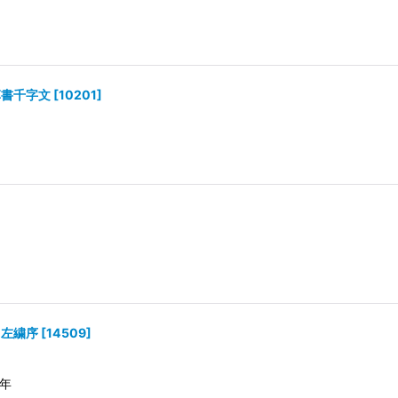
草書千字文
[
10201
]
 左繍序
[
14509
]
0年