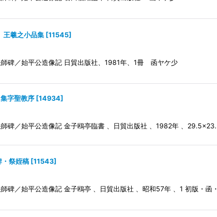
 王羲之小品集
[
11545
]
師碑／始平公造像記 日貿出版社、1981年、1冊 函ヤケ少
 集字聖教序
[
14934
]
平公造像記 金子鴎亭臨書 、日貿出版社 、1982年 、29.5×23.5 、1
碑・祭姪稿
[
11543
]
師碑／始平公造像記 金子鴎亭 、日貿出版社 、昭和57年 、1 初版・