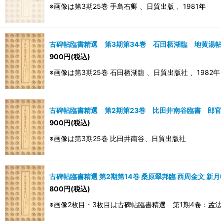
※画像は第3期25巻 手島右卿 、日貿出版 、1981年
古碑帖臨書精選 第3期第34巻 石田栖湖臨 地黄湯
900
円
(税込)
※画像は第3期25巻 石田栖湖臨 、日貿出版社 、1982年
古碑帖臨書精選 第2期第23巻 比田井南谷臨書 郎
900
円
(税込)
※画像は第3期25巻 比田井南谷、日貿出版社
古碑帖臨書精選 第2期第14巻 桑原翠邦臨 西周金文 新月
800
円
(税込)
※画像2枚目・3枚目は古碑帖臨書精選 第1期4卷：孟法師