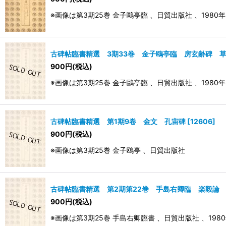
※画像は第3期25巻 金子鷗亭臨 、日貿出版社 、1980年
古碑帖臨書精選 3期33巻 金子鴎亭臨 房玄齢碑 
900
円
(税込)
※画像は第3期25巻 金子鷗亭臨 、日貿出版社 、1980年
古碑帖臨書精選 第1期9卷 金文 孔宙碑
[
12606
]
900
円
(税込)
※画像は第3期25巻 金子鴎亭 、日貿出版社
古碑帖臨書精選 第2期第22巻 手島右卿臨 楽毅論
900
円
(税込)
※画像は第3期25巻 手島右卿臨書 、日貿出版社 、198