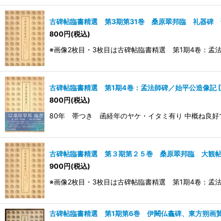
古碑帖臨書精選 第3期第31巻 桑原翠邦臨 礼器碑
800
円
(税込)
※画像2枚目・3枚目は古碑帖臨書精選 第1期4卷：孟
古碑帖臨書精選 第1期4卷：孟法師碑／始平公造像記
[
800
円
(税込)
80年 帯つき 函経年のヤケ・イタミ有り 中概ね良好
古碑帖臨書精選 第３期第２５巻 桑原翠邦臨 大観
900
円
(税込)
※画像2枚目・3枚目は古碑帖臨書精選 第1期4卷：孟
古碑帖臨書精選 第1期第6巻 伊闕仏龕碑、東方朔画