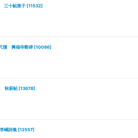
碑 三十帖策子
[
11532
]
尺牘 興福寺断碑
[
10086
]
碑 秋萩帖
[
13678
]
 李嶠詩集
[
12557
]