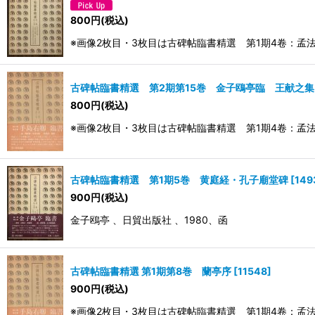
800
円
(税込)
※画像2枚目・3枚目は古碑帖臨書精選 第1期4卷：孟法師
古碑帖臨書精選 第2期第15巻 金子鴎亭臨 王献之集
800
円
(税込)
※画像2枚目・3枚目は古碑帖臨書精選 第1期4卷：孟法師
古碑帖臨書精選 第1期5巻 黄庭経・孔子廟堂碑
[
149
900
円
(税込)
金子鴎亭 、日貿出版社 、1980、函
古碑帖臨書精選 第1期第8巻 蘭亭序
[
11548
]
900
円
(税込)
※画像2枚目・3枚目は古碑帖臨書精選 第1期4卷：孟