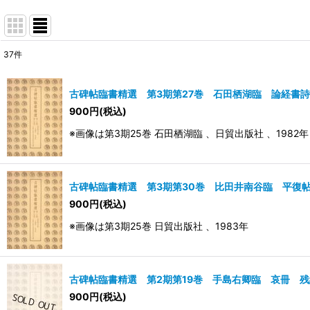
37
件
表示数
:
古碑帖臨書精選 第3期第27巻 石田栖湖臨 論経書
並び順
:
900
円
(税込)
※画像は第3期25巻 石田栖湖臨 、日貿出版社 、1982年
古碑帖臨書精選 第3期第30巻 比田井南谷臨 平復
900
円
(税込)
※画像は第3期25巻 日貿出版社 、1983年
古碑帖臨書精選 第2期第19巻 手島右卿臨 哀冊 
900
円
(税込)