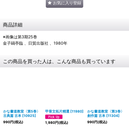
お気に入り登録
商品詳細
※画像は第3期25巻
金子鷗亭臨 、日貿出版社 、1980年
この商品を買った人は、こんな商品も買っています
かな書道教室〈第5巻〉
甲骨文拓片精選
[
11980
]
かな書道教室〈第3巻〉
古典篇 古本
[
10925
]
創作篇 古本
[
11304
]
990
円
(税込)
990
円
(税込)
1,980
円
(税込)