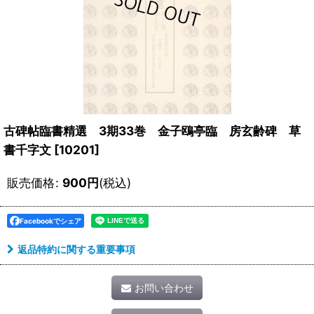
古碑帖臨書精選 3期33巻 金子鴎亭臨 房玄齢碑 草
書千字文
[
10201
]
販売価格
:
900
円
(税込)
Facebookでシェア
返品特約に関する重要事項
お問い合わせ