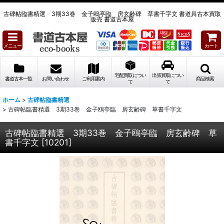
古碑帖臨書精選 3期33巻 金子鴎亭臨 房玄齢碑 草書千字文 書道具古本買取
販売 書道古本屋
メニュー
カート
宅配買取につい
出張買取につい
書道古本一覧
お問い合わせ
ご利用案内
商品検索
て
て
ホーム
>
古碑帖臨書精選
>
古碑帖臨書精選 3期33巻 金子鴎亭臨 房玄齢碑 草書千字文
古碑帖臨書精選 3期33巻 金子鴎亭臨 房玄齢碑 草
書千字文
[
10201
]