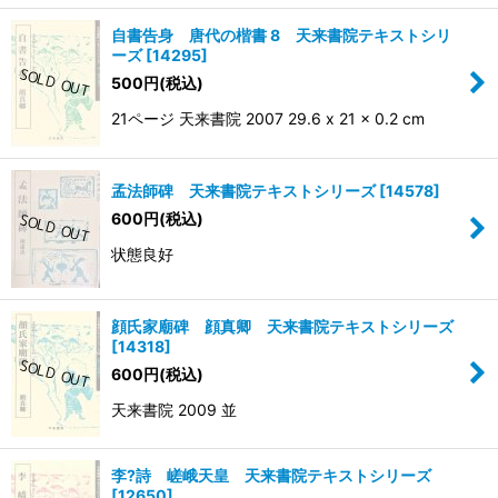
自書告身 唐代の楷書 8 天来書院テキストシリ
ーズ
[
14295
]
500
円
(税込)
21ページ 天来書院 2007 29.6 x 21 x 0.2 cm
孟法師碑 天来書院テキストシリーズ
[
14578
]
600
円
(税込)
状態良好
顔氏家廟碑 顔真卿 天来書院テキストシリーズ
[
14318
]
600
円
(税込)
天来書院 2009 並
李?詩 嵯峨天皇 天来書院テキストシリーズ
[
12650
]