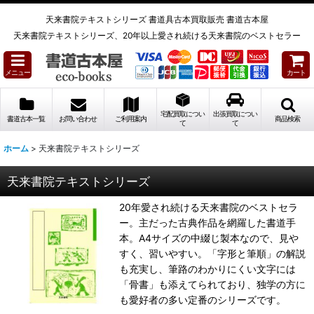
天来書院テキストシリーズ 書道具古本買取販売 書道古本屋
天来書院テキストシリーズ、20年以上愛され続ける天来書院のベストセラー
メニュー
カート
宅配買取につい
出張買取につい
書道古本一覧
お問い合わせ
ご利用案内
商品検索
て
て
ホーム
>
天来書院テキストシリーズ
天来書院テキストシリーズ
20年愛され続ける天来書院のベストセラ
ー。主だった古典作品を網羅した書道手
本。A4サイズの中綴じ製本なので、見や
すく、習いやすい。「字形と筆順」の解説
も充実し、筆路のわかりにくい文字には
「骨書」も添えてられており、独学の方に
も愛好者の多い定番のシリーズです。