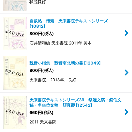
状態良好
自叙帖 懐素 天来書院テキストシリーズ
[
10812
]
800
円
(税込)
石井清和編 天来書院 2011年 美本
魏晋小楷集 魏晋南北朝の書
[
12049
]
800
円
(税込)
天来書院、2013年、良好
天来書院テキストシリーズ39 祭姪文稿・祭伯文
稿・争坐位文稿 顔真卿
[
12542
]
660
円
(税込)
2011 天来書院