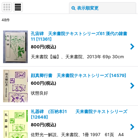
表示順変更
閉じる
48
件
表示数
:
孔宙碑 天来書院テキストシリーズ61 漢代の隷書
11
[
11361
]
並び順
:
800
円
(税込)
天来書院【編】、天来書院、2013年 69p 30cm
絞り込む
顔真卿行書 天来書院テキストシリーズ
[
14579
]
600
円
(税込)
状態良好
礼器碑 (百衲本)1 天来書院テキストシリーズ
[
12648
]
800
円
(税込)
佐野光一解説、天来書院、1冊 1997 61頁 A4