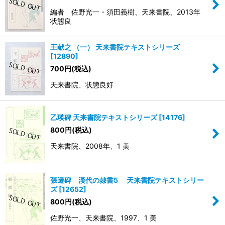
編者 佐野光一・須田義樹、天来書院、2013年
状態良
王献之 （一） 天来書院テキストシリーズ
[
12890
]
700
円
(税込)
天来書院、状態良好
乙瑛碑 天来書院テキストシリーズ
[
14176
]
800
円
(税込)
天来書院、2008年、1 美
張遷碑 漢代の隷書5 天来書院テキストシリー
ズ
[
12652
]
800
円
(税込)
佐野光一、天来書院、1997、1 美