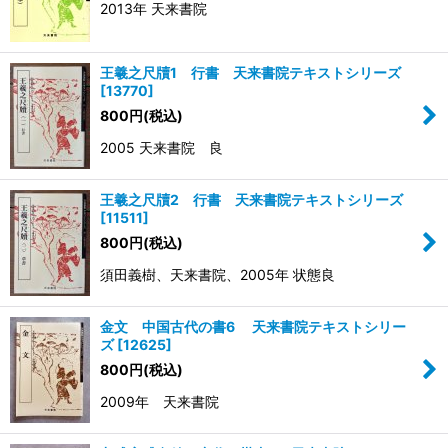
2013年 天来書院
王羲之尺牘1 行書 天来書院テキストシリーズ
[
13770
]
800
円
(税込)
2005 天来書院 良
王羲之尺牘2 行書 天来書院テキストシリーズ
[
11511
]
800
円
(税込)
須田義樹、天来書院、2005年 状態良
金文 中国古代の書6 天来書院テキストシリー
ズ
[
12625
]
800
円
(税込)
2009年 天来書院