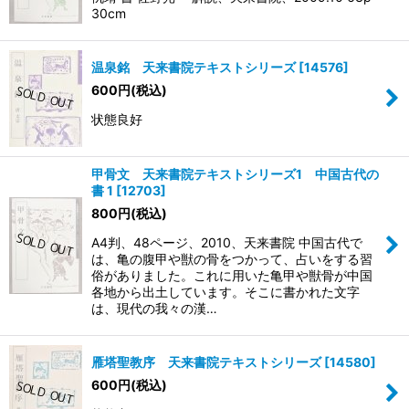
30cm
温泉銘 天来書院テキストシリーズ
[
14576
]
600
円
(税込)
状態良好
甲骨文 天来書院テキストシリーズ1 中国古代の
書 1
[
12703
]
800
円
(税込)
A4判、48ページ、2010、天来書院 中国古代で
は、亀の腹甲や獣の骨をつかって、占いをする習
俗がありました。これに用いた亀甲や獣骨が中国
各地から出土しています。そこに書かれた文字
は、現代の我々の漢…
雁塔聖教序 天来書院テキストシリーズ
[
14580
]
600
円
(税込)