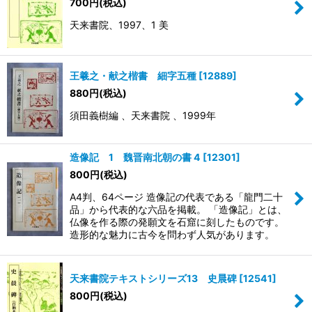
700
円
(税込)
天来書院、1997、1 美
王羲之・献之楷書 細字五種
[
12889
]
880
円
(税込)
須田義樹編 、天来書院 、1999年
造像記 1 魏晋南北朝の書 4
[
12301
]
800
円
(税込)
A4判、64ページ 造像記の代表である「龍門二十
品」から代表的な六品を掲載。 「造像記」とは、
仏像を作る際の発願文を石窟に刻したものです。
造形的な魅力に古今を問わず人気があります。
天来書院テキストシリーズ13 史晨碑
[
12541
]
800
円
(税込)