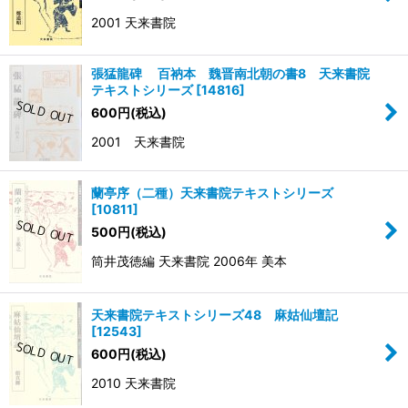
2001 天来書院
張猛龍碑 百衲本 魏晋南北朝の書8 天来書院
テキストシリーズ
[
14816
]
600
円
(税込)
2001 天来書院
蘭亭序（二種）天来書院テキストシリーズ
[
10811
]
500
円
(税込)
筒井茂徳編 天来書院 2006年 美本
天来書院テキストシリーズ48 麻姑仙壇記
[
12543
]
600
円
(税込)
2010 天来書院