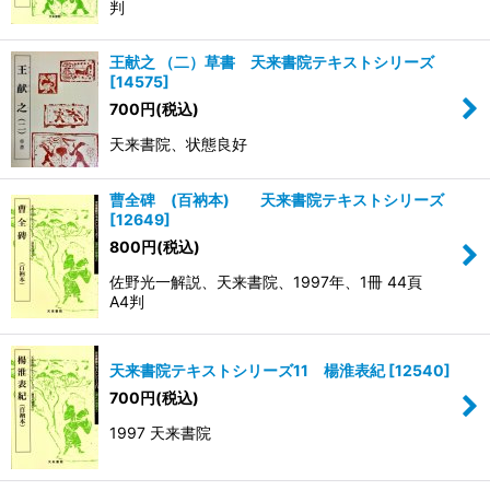
判
王献之 （二）草書 天来書院テキストシリーズ
[
14575
]
700
円
(税込)
天来書院、状態良好
曹全碑 (百衲本) 天来書院テキストシリーズ
[
12649
]
800
円
(税込)
佐野光一解説、天来書院、1997年、1冊 44頁
A4判
天来書院テキストシリーズ11 楊淮表紀
[
12540
]
700
円
(税込)
1997 天来書院