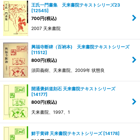
王氏一門書集 天来書院テキストシリーズ23
[
12545
]
700
円
(税込)
2007 天来書院
興福寺断碑（百衲本) 天来書院テキストシリーズ
[
11512
]
800
円
(税込)
須田義樹、天来書院、2009年 状態良
開通褒斜道刻石 天来書院テキストシリーズ
[
14177
]
800
円
(税込)
天来書院、1997、1
鮮于黄碑 天来書院テキストシリーズ
[
14178
]