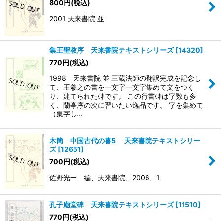
800
円
(税込)
2001 天来書院 並
集王聖教序 天来書院テキストシリーズ
[
14320
]
770
円
(税込)
1998 天来書院 並 三蔵法師の翻訳完成を記念し
て、王羲之の書を一文字一文字集めて文をつく
り、建てられた碑です。 この行書碑は字数も多
く、蘭亭序の次に習いたい逸品です。 字を集めて
（集字し…
木簡 中国古代の書5 天来書院テキストシリー
ズ
[
12651
]
700
円
(税込)
佐野光一 編、天来書院、2006、1
孔子廟堂碑 天来書院テキストシリーズ
[
11510
]
770
円
(税込)