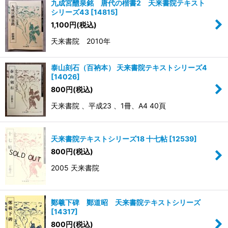
九成宮醴泉銘 唐代の楷書2 天来書院テキスト
シリーズ43
[
14815
]
1,100
円
(税込)
天来書院 2010年
泰山刻石（百衲本） 天来書院テキストシリーズ4
[
14026
]
800
円
(税込)
天来書院 、平成23 、1冊、A4 40頁
天来書院テキストシリーズ18 十七帖
[
12539
]
800
円
(税込)
2005 天来書院
鄭羲下碑 鄭道昭 天来書院テキストシリーズ
[
14317
]
800
円
(税込)