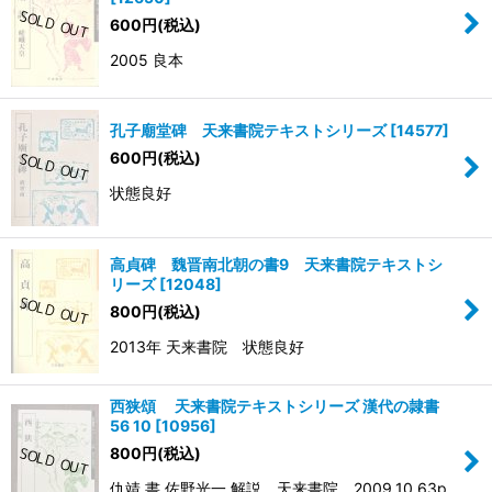
600
円
(税込)
2005 良本
孔子廟堂碑 天来書院テキストシリーズ
[
14577
]
600
円
(税込)
状態良好
高貞碑 魏晋南北朝の書9 天来書院テキストシ
リーズ
[
12048
]
800
円
(税込)
2013年 天来書院 状態良好
西狭頌 天来書院テキストシリーズ 漢代の隷書
56 10
[
10956
]
800
円
(税込)
仇靖 書 佐野光一 解説、天来書院、2009.10 63p