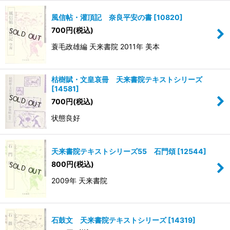
風信帖・灌頂記 奈良平安の書
[
10820
]
700
円
(税込)
蓑毛政雄編 天来書院 2011年 美本
枯樹賦・文皇哀冊 天来書院テキストシリーズ
[
14581
]
700
円
(税込)
状態良好
天来書院テキストシリーズ55 石門頌
[
12544
]
800
円
(税込)
2009年 天来書院
石鼓文 天来書院テキストシリーズ
[
14319
]