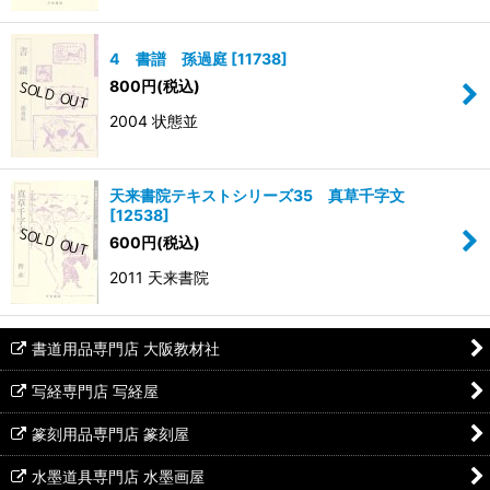
4 書譜 孫過庭
[
11738
]
800
円
(税込)
2004 状態並
天来書院テキストシリーズ35 真草千字文
[
12538
]
600
円
(税込)
2011 天来書院
書道用品専門店 大阪教材社
写経専門店 写経屋
篆刻用品専門店 篆刻屋
水墨道具専門店 水墨画屋