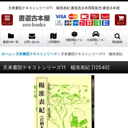
天来書院テキストシリーズ11 楊淮表紀 書道具古本買取販売 書道古本屋
メニュー
カート
宅配買取につい
出張買取につい
書道古本一覧
お問い合わせ
ご利用案内
商品検索
て
て
ホーム
>
天来書院テキストシリーズ
>
天来書院テキストシリーズ11 楊淮表紀
天来書院テキストシリーズ11 楊淮表紀
[
12540
]