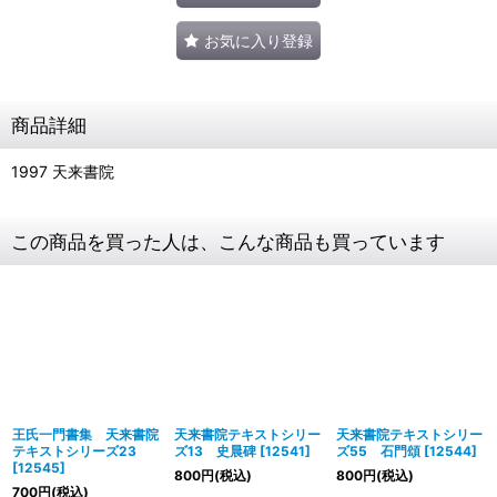
お気に入り登録
商品詳細
1997 天来書院
この商品を買った人は、こんな商品も買っています
王氏一門書集 天来書院
天来書院テキストシリー
天来書院テキストシリー
テキストシリーズ23
ズ13 史晨碑
[
12541
]
ズ55 石門頌
[
12544
]
[
12545
]
800
円
(税込)
800
円
(税込)
700
円
(税込)