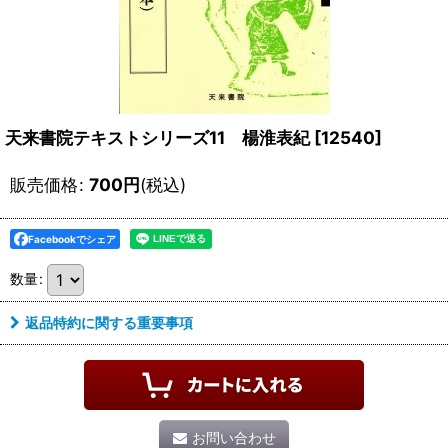
天来書院テキストシリーズ11 楊淮表紀
[
12540
]
販売価格
:
700
円
(税込)
Facebookでシェア
数量
:
返品特約に関する重要事項
お問い合わせ