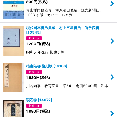
800
円
(税込)
青山杉雨他監修 梅原清山他編、読売新聞社、
1993 初版・カバー・Ｂ５判
現代日本書法集成 村上三島書法 尚学図書
[
10545
]
1,200
円
(税込)
昭和51年発行 状態：美
楷書階梯 復刻版
[
14186
]
1,980
円
(税込)
川谷尚亭、教育図書、昭54 定価5000 函 和本
硯石学
[
14672
]
1,980
円
(税込)