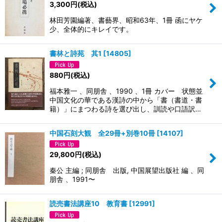
3,300
円
(税込)
林田芳園編著、書藝界、昭和63年、1冊 函にヤケ
少、全体的にキレイです。
書林と詩苑 其1
[
14805
]
880
円
(税込)
福本雅一 、同朋舎 、1990 、1冊 カバー 状態並
中国文化の華である漢詩の中から「書（書道・書
籍）」にまつわる詩を選び出し、訓読や口語訳…
中国石刻大観 全29冊+別巻10冊
[
14107
]
29,800
円
(税込)
秦公 主編 ; 同朋舎 出版, 中国展望出版社 編 、同
朋舎 、1991〜
読売書法講座10 教育書
[
12991
]