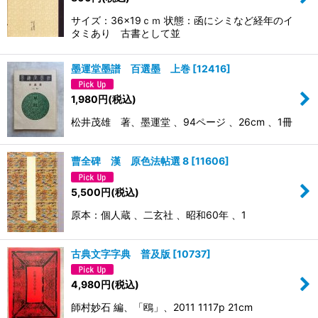
絞り込む
サイズ：36×19ｃｍ 状態：函にシミなど経年のイ
タミあり 古書として並
墨運堂墨譜 百選墨 上巻
[
12416
]
1,980
円
(税込)
松井茂雄 著、墨運堂 、94ページ 、26cm 、1冊
曹全碑 漢 原色法帖選 8
[
11606
]
5,500
円
(税込)
原本：個人蔵 、二玄社 、昭和60年 、1
古典文字字典 普及版
[
10737
]
4,980
円
(税込)
師村妙石 編、「鴎」、2011 1117p 21cm