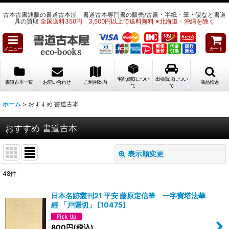
古本古書通販の書道古本屋 書道古本専門書の販売/古書・半紙・筆・硯など書道
具の買取
全国送料350円 3,500円以上で送料無料 ※北海道・沖縄を除く
メニュー
カート
宅配買取につい
出張買取につい
書道古本一覧
お問い合わせ
ご利用案内
商品検索
て
て
ホーム
>
おすすめ 書道古本
おすすめ 書道古本
表示順変更
閉じる
48
件
表示数
:
日本名跡叢刊21 平安 藤原定信筆 一字寶塔法華
經 「戸隱切」
[
10475
]
並び順
:
800
円
(税込)