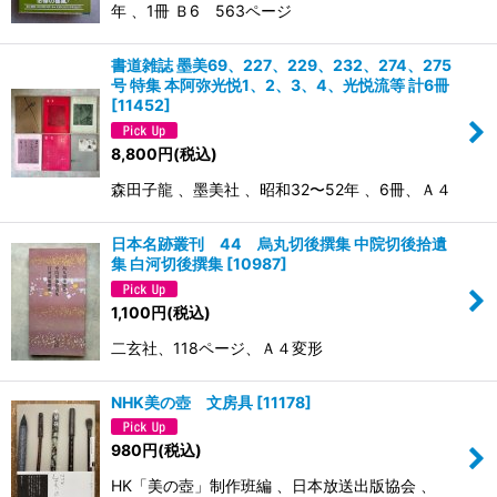
年 、1冊 Ｂ6 563ページ
書道雑誌 墨美69、227、229、232、274、275
号 特集 本阿弥光悦1、2、3、4、光悦流等 計6冊
[
11452
]
8,800
円
(税込)
森田子龍 、墨美社 、昭和32〜52年 、6冊、Ａ４
日本名跡叢刊 44 烏丸切後撰集 中院切後拾遺
集 白河切後撰集
[
10987
]
1,100
円
(税込)
二玄社、118ページ、Ａ４変形
NHK美の壺 文房具
[
11178
]
980
円
(税込)
HK「美の壺」制作班編 、日本放送出版協会 、