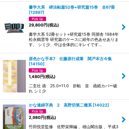
書学大系 碑法帖篇52巻+研究篇15巻 全67冊
[
12897
]
29,800
円
(税込)
書学大系 52冊セット+研究篇15巻 同朋舎 1984年
松永鶴雲等 研究篇のケースに経年の色あせありま
す。 シミ少、中は全体的にキレイです…
原色かな手本7 伝藤原行成筆 関戸本古今集
[
14150
]
1,480
円
(税込)
二玄社 函 25.0×11.0 折帖 並 函紙カバー破
れ シミ少
かな連綿字典 2 高野切第二種系
[
14022
]
2,980
円
(税込)
竹田悦堂監修 佐野栄輝編 、雄山閣出版 、平成3