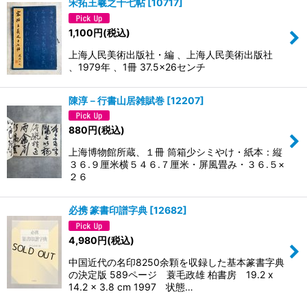
宋拓王羲之十七帖
[
10717
]
1,100
円
(税込)
上海人民美術出版社・編 、上海人民美術出版社
、1979年 、1冊 37.5×26センチ
陳淳－行書山居雑賦巻
[
12207
]
880
円
(税込)
上海博物館所蔵、１冊 筒箱少シミやけ・紙本：縦
３６.９厘米横５４６.７厘米・屏風畳み・３６.５×
２６
必携 篆書印譜字典
[
12682
]
4,980
円
(税込)
中国近代の名印8250余顆を収録した基本篆書字典
の決定版 589ページ 蓑毛政雄 柏書房 19.2 x
14.2 x 3.8 cm 1997 状態…