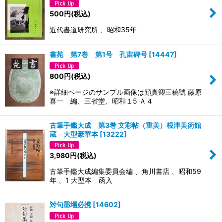
500
円
(税込)
近代書道研究所 、昭和35年
書苑 第7巻 第1号 孔宙碑号
[
14447
]
800
円
(税込)
※詳細ページのサンプル画像は顔真卿三稿號 藤原
喜一 編、三省堂、昭和１5 Ａ４
古筆手鑑大成 第3巻 文彩帖（重美）根津美術館
蔵 大型豪華本
[
13222
]
3,980
円
(税込)
古筆手鑑大成編集委員会編 、角川書店 、昭和59
年 、1 大型本 函入
対句墨場必携
[
14602
]