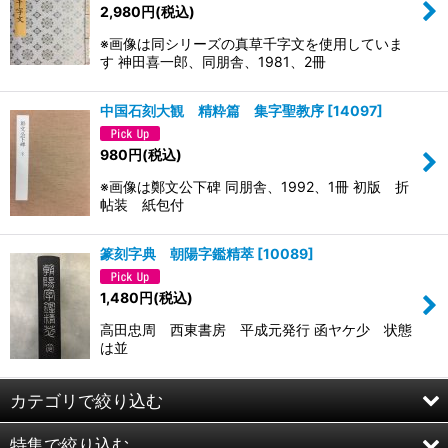
2,980
円
(税込)
※画像は同シリーズの真草千字文を使用していま
す 神田喜一郎、同朋舎、1981、2冊
中国石刻大観 精粋篇 集字聖教序
[
14097
]
980
円
(税込)
※画像は鄭文公下碑 同朋舎、1992、1冊 初版 折
帖装 紙包付
篆刻字典 朝陽字鑑精萃
[
10089
]
1,480
円
(税込)
高田忠周 西東書房 平成元発行 函ヤケ少 状態
は並
カテゴリで絞り込む
特集で絞り込む