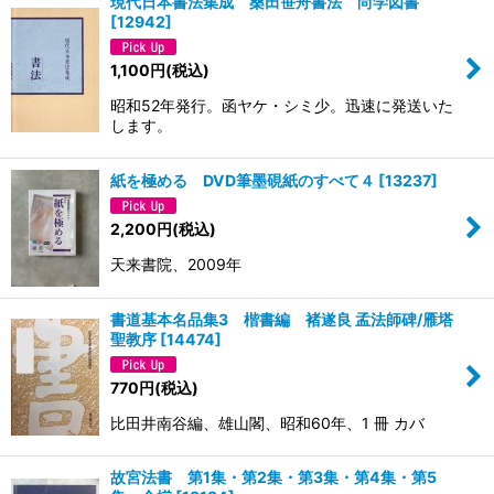
現代日本書法集成 桑田笹舟書法 尚学図書
[
12942
]
1,100
円
(税込)
昭和52年発行。函ヤケ・シミ少。迅速に発送いた
します。
紙を極める DVD筆墨硯紙のすべて４
[
13237
]
2,200
円
(税込)
天来書院、2009年
書道基本名品集3 楷書編 褚遂良 孟法師碑/雁塔
聖教序
[
14474
]
770
円
(税込)
比田井南谷編、雄山閣、昭和60年、1 冊 カバ
故宮法書 第1集・第2集・第3集・第4集・第5