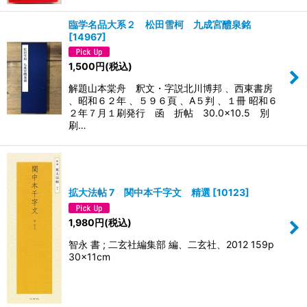
臨学名品大系２ 松田雪柯 九成宮醴泉銘
[
14967
]
1,500
円
(税込)
解題山本棠舟 釈文・字説北川博邦 、西東書房
、昭和６２年 、５９６頁 、A５判 、１冊 昭和６
２年７月１刷発行 函 折帖 30.0×10.5 別
刷…
拡大法帖 7 関中本千字文 精選
[
10123
]
1,980
円
(税込)
智永 書 ; 二玄社編集部 編、二玄社、2012 159p
30×11cm