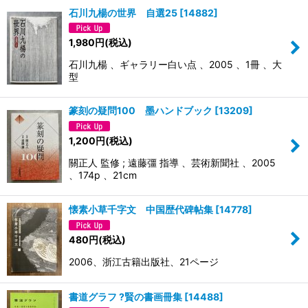
石川九楊の世界 自選25
[
14882
]
1,980
円
(税込)
石川九楊 、ギャラリー白い点 、2005 、1冊 、大
型
篆刻の疑問100 墨ハンドブック
[
13209
]
1,200
円
(税込)
關正人 監修 ; 遠藤彊 指導 、芸術新聞社 、2005
、174p 、21cm
懐素小草千字文 中国歴代碑帖集
[
14778
]
480
円
(税込)
2006、浙江古籍出版社、21ページ
書道グラフ ?賢の書画冊集
[
14488
]