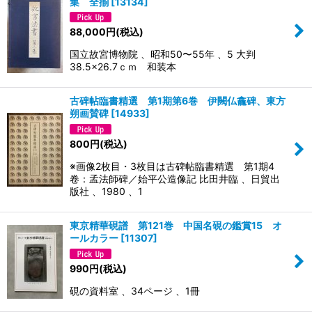
集 全揃
[
13134
]
88,000
円
(税込)
国立故宮博物院 、昭和50〜55年 、5 大判
38.5×26.7ｃｍ 和装本
古碑帖臨書精選 第1期第6巻 伊闕仏龕碑、東方
朔画賛碑
[
14933
]
800
円
(税込)
※画像2枚目・3枚目は古碑帖臨書精選 第1期4
卷：孟法師碑／始平公造像記 比田井臨 、日貿出
版社 、1980 、1
東京精華硯譜 第121巻 中国名硯の鑑賞15 オ
ールカラー
[
11307
]
990
円
(税込)
硯の資料室 、34ページ 、1冊