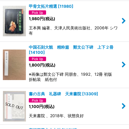
甲骨文拓片精選
[
11980
]
1,980
円
(税込)
王本興 編著、天津人民美術出版社、2006年 シワ
有
中国石刻大観 精粋篇 鄭文公下碑 上下２冊
[
14100
]
1,800
円
(税込)
※画像は鄭文公下碑 同朋舎、1992、12冊 初版
折帖装 紙包付
書の古典 礼器碑 天来書院
[
13309
]
1,100
円
(税込)
天来書院 、2018年、状態良好