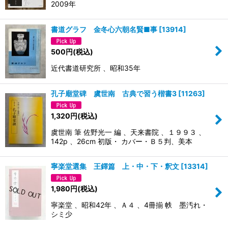
2009年
書道グラフ 金冬心六朝名賢■事
[
13914
]
500
円
(税込)
近代書道研究所 、昭和35年
孔子廟堂碑 虞世南 古典で習う楷書3
[
11263
]
1,320
円
(税込)
虞世南 筆 佐野光一 編 、天来書院 、１９９３ 、
142p 、26cm 初版・ カバー・Ｂ５判、美本
寧楽堂選集 王鐸篇 上・中・下・釈文
[
13314
]
1,980
円
(税込)
寧楽堂 、昭和42年 、Ａ４ 、4冊揃 帙 墨汚れ・
シミ少