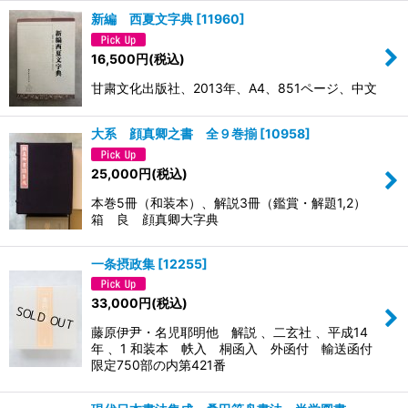
新編 西夏文字典
[
11960
]
16,500
円
(税込)
甘粛文化出版社、2013年、A4、851ページ、中文
大系 顔真卿之書 全９巻揃
[
10958
]
25,000
円
(税込)
本巻5冊（和装本）、解説3冊（鑑賞・解題1,2）
箱 良 顔真卿大字典
一条摂政集
[
12255
]
33,000
円
(税込)
藤原伊尹・名児耶明他 解説 、二玄社 、平成14
年 、1 和装本 帙入 桐函入 外函付 輸送函付
限定750部の内第421番