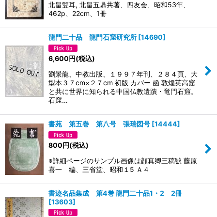
北畠雙耳, 北畠五鼎共著、四友会、昭和53年、
462p、22cm、1冊
龍門二十品 龍門石窟研究所
[
14690
]
6,600
円
(税込)
劉景龍、中教出版、１９９７年刊、２８４頁、大
型本３７cm×２７cm 初版 カバー 函 敦煌英高窟
と共に世界に知られる中国仏教遺蹟・竜門石窟。
石窟…
書苑 第五巻 第八号 張瑞図号
[
14444
]
800
円
(税込)
※詳細ページのサンプル画像は顔真卿三稿號 藤原
喜一 編、三省堂、昭和１5 Ａ４
書迹名品集成 第4巻 龍門二十品1・2 2冊
[
13603
]