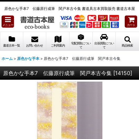
原色かな手本7 伝藤原行成筆 関戸本古今集 書道具古本買取販売 書道古本屋
メニュー
カート
宅配買取につい
出張買取につい
書道古本一覧
お問い合わせ
ご利用案内
商品検索
て
て
ホーム
>
原色かな手本
>
原色かな手本7 伝藤原行成筆 関戸本古今集
原色かな手本7 伝藤原行成筆 関戸本古今集
[
14150
]