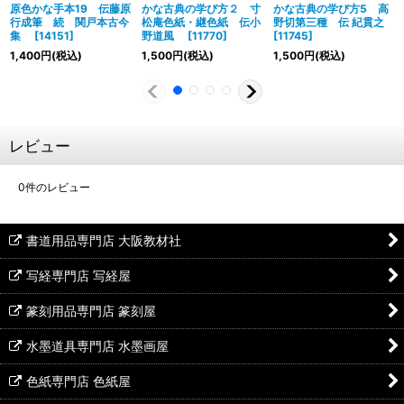
原色かな手本19 伝藤原
かな古典の学び方２ 寸
かな古典の学び方5 高
行成筆 続 関戸本古今
松庵色紙・継色紙 伝小
野切第三種 伝 紀貫之
集
[
14151
]
野道風
[
11770
]
[
11745
]
1,400
円
(税込)
1,500
円
(税込)
1,500
円
(税込)
レビュー
0
件のレビュー
書道用品専門店 大阪教材社
写経専門店 写経屋
篆刻用品専門店 篆刻屋
水墨道具専門店 水墨画屋
色紙専門店 色紙屋