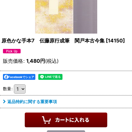
原色かな手本7 伝藤原行成筆 関戸本古今集
[
14150
]
販売価格
:
1,480
円
(税込)
Facebookでシェア
数量
:
返品特約に関する重要事項