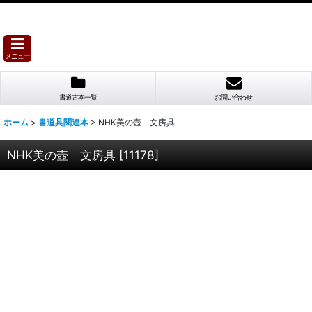
メニュー
書道古本一覧
お問い合わせ
ホーム
>
書道具関連本
>
NHK美の壺 文房具
NHK美の壺 文房具
[
11178
]