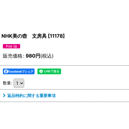
NHK美の壺 文房具
[
11178
]
販売価格
:
980
円
(税込)
Facebookでシェア
数量
:
返品特約に関する重要事項