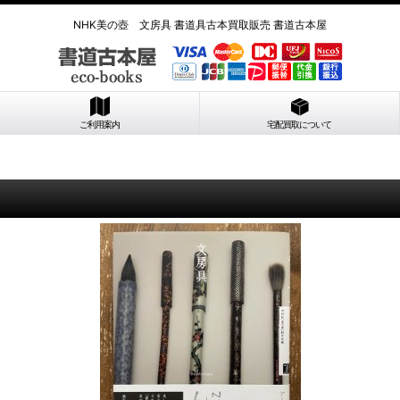
NHK美の壺 文房具 書道具古本買取販売 書道古本屋
ご利用案内
宅配買取について