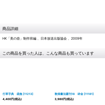
商品詳細
HK「美の壺」制作班編 、日本放送出版協会 、2009年
この商品を買った人は、こんな商品も買っています
行草字典 函無
[
11213
]
敦煌書法叢刊18 砕金
[
11181
]
4,400
円
(税込)
3,980
円
(税込)