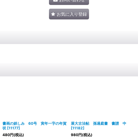
お気に入り登録
書画の娯しみ 60号 寅年一字の年賀
展大古法帖 孫過庭書 書譜 中
状
[
11177
]
[
11182
]
480
円
(税込)
980
円
(税込)