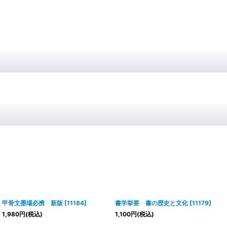
甲骨文墨場必携 新版
[
11184
]
書学挙要 書の歴史と文化
[
11179
]
1,980
円
(税込)
1,100
円
(税込)