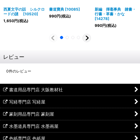
西夏文字の話 シルクロ
書道寶典
[
10085
]
新編 揮毫事典 隷書・
ードの謎
[
10520
]
行書・草書・かな
990
円
(税込)
[
14278
]
1,650
円
(税込)
990
円
(税込)
レビュー
0
件のレビュー
書道用品専門店 大阪教材社
写経専門店 写経屋
篆刻用品専門店 篆刻屋
水墨道具専門店 水墨画屋
色紙専門店 色紙屋