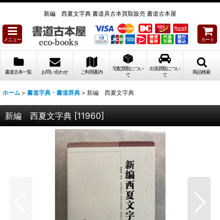
新編 西夏文字典 書道具古本買取販売 書道古本屋
メニュー
カート
宅配買取につい
出張買取につい
書道古本一覧
お問い合わせ
ご利用案内
商品検索
て
て
ホーム
>
書道字典・書道辞典
>
新編 西夏文字典
新編 西夏文字典
[
11960
]