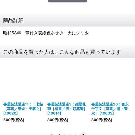
商品詳細
昭和58年 帯付き表紙色あせ少 天にシミ少
この商品を買った人は、こんな商品も買っています
書道技法講座11：十七帖
書道技法講座5：顔勤礼
書道技法講座26：智永
［草書／東晋・王羲之］
碑［楷書／唐・顔真卿］
千字文［草書／隋・智
[
10620
]
[
10614
]
永］
[
10635
]
500
円
(税込)
800
円
(税込)
800
円
(税込)