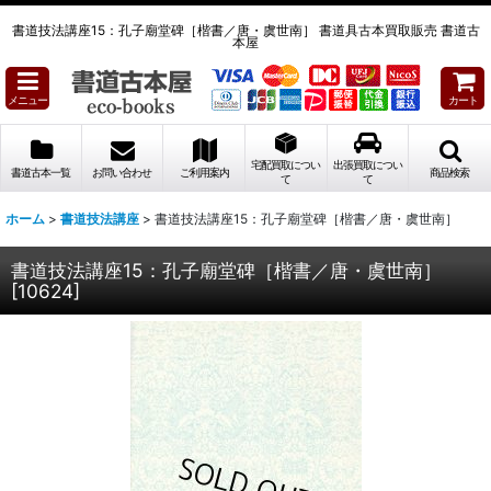
書道技法講座15：孔子廟堂碑［楷書／唐・虞世南］ 書道具古本買取販売 書道古
本屋
メニュー
カート
宅配買取につい
出張買取につい
書道古本一覧
お問い合わせ
ご利用案内
商品検索
て
て
ホーム
>
書道技法講座
>
書道技法講座15：孔子廟堂碑［楷書／唐・虞世南］
書道技法講座15：孔子廟堂碑［楷書／唐・虞世南］
[
10624
]