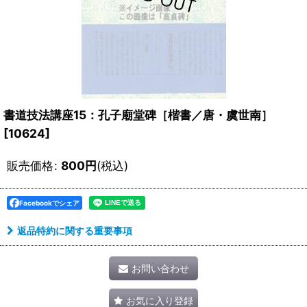
書道技法講座15：孔子廟堂碑［楷書／唐・虞世南］
[
10624
]
販売価格
:
800
円
(税込)
Facebookでシェア
返品特約に関する重要事項
お問い合わせ
お気に入り登録