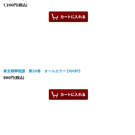
1,200
円
(税込)
東京精華硯譜 第20巻 オールカラー
[
10197
]
990
円
(税込)