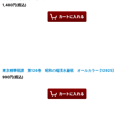
1,480
円
(税込)
東京精華硯譜 第126巻 昭和の端渓水巌硯 オールカラー
[
12925
]
990
円
(税込)