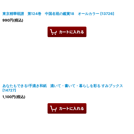
東京精華硯譜 第124巻 中国名硯の鑑賞18 オールカラー
[
13726
]
990
円
(税込)
あなたもできる!手漉き和紙 漉いて・書いて・暮らしを彩る すみブックス
[
14727
]
1,100
円
(税込)