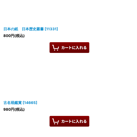
日本の紙 日本歴史叢書
[
11331
]
800
円
(税込)
古名硯鑑賞
[
14665
]
980
円
(税込)