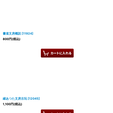
書道文房概説
[
11924
]
800
円
(税込)
縁あつた文房古玩
[
12045
]
1,100
円
(税込)