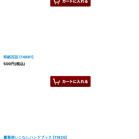
和紙百話
[
14661
]
500
円
(税込)
書筆使いこなしハンドブック
[
11620
]