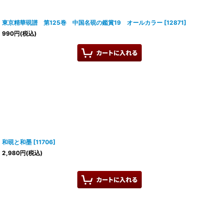
東京精華硯譜 第125巻 中国名硯の鑑賞19 オールカラー
[
12871
]
990
円
(税込)
和硯と和墨
[
11706
]
2,980
円
(税込)