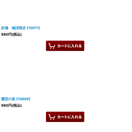
訳補 端渓硯史
[
10071
]
980
円
(税込)
墨芸の栞
[
10689
]
980
円
(税込)