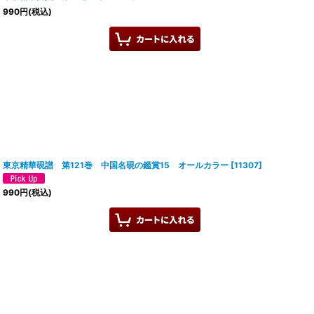
990
円
(税込)
東京精華硯譜 第121巻 中国名硯の鑑賞15 オールカラー
[
11307
]
990
円
(税込)