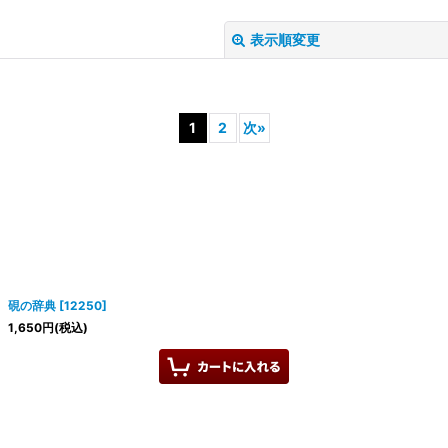
表示順変更
1
2
次
»
絞り込む
硯の辞典
[
12250
]
1,650
円
(税込)