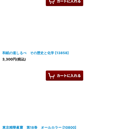
和紙の道しるべ その歴史と化学
[
13858
]
3,300
円
(税込)
東京精華眞寶 第18巻 オールカラー
[
10800
]