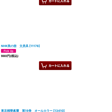
NHK美の壺 文房具
[
11178
]
980
円
(税込)
東京精華眞寶 第19巻 オールカラー
[
13410
]