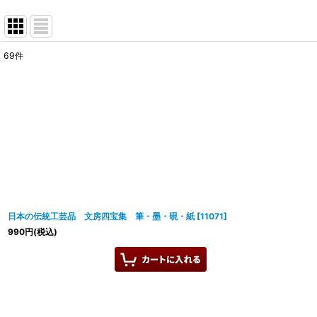
69
件
表示数
:
並び順
:
日本の伝統工芸品 文房四宝集 筆・墨・硯・紙
[
11071
]
990
円
(税込)