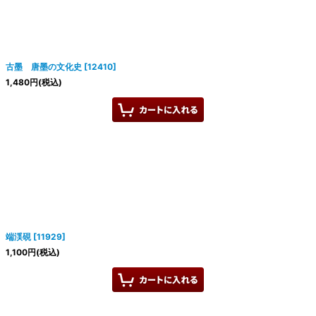
古墨 唐墨の文化史
[
12410
]
1,480
円
(税込)
端渓硯
[
11929
]
1,100
円
(税込)