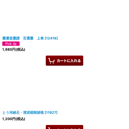
墨運堂墨譜 百選墨 上巻
[
12416
]
1,980
円
(税込)
とう河緑石・澄泥硯附諸硯
[
11927
]
1,200
円
(税込)