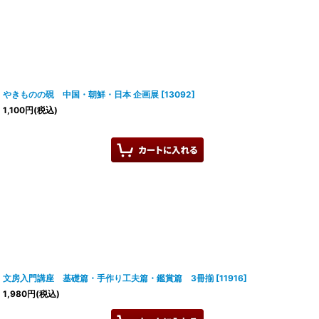
やきものの硯 中国・朝鮮・日本 企画展
[
13092
]
1,100
円
(税込)
文房入門講座 基礎篇・手作り工夫篇・鑑賞篇 3冊揃
[
11916
]
1,980
円
(税込)