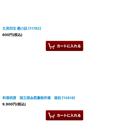
文房四宝 墨の話
[
11762
]
600
円
(税込)
和漢研譜 国立国会図書館所蔵 復刻
[
12618
]
9,900
円
(税込)