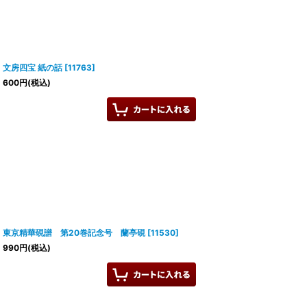
文房四宝 紙の話
[
11763
]
600
円
(税込)
東京精華硯譜 第20巻記念号 蘭亭硯
[
11530
]
990
円
(税込)