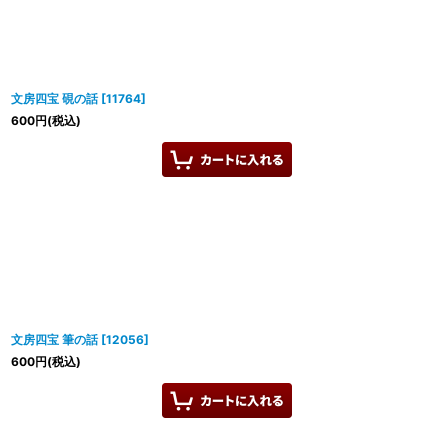
文房四宝 硯の話
[
11764
]
600
円
(税込)
文房四宝 筆の話
[
12056
]
600
円
(税込)