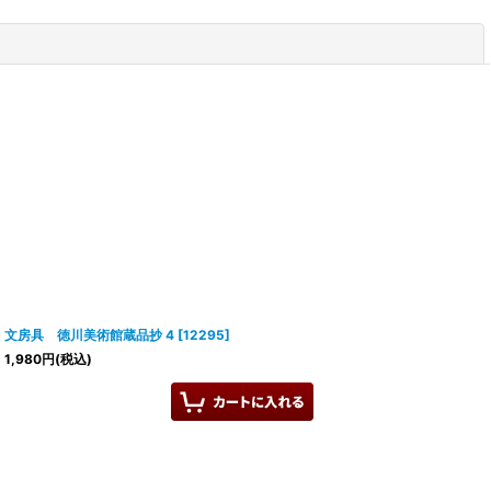
閉じる
文房具 徳川美術館蔵品抄 4
[
12295
]
1,980
円
(税込)