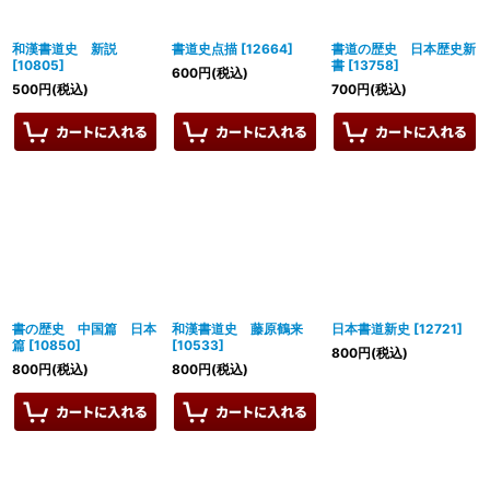
和漢書道史 新説
書道史点描
[
12664
]
書道の歴史 日本歴史新
[
10805
]
書
[
13758
]
600
円
(税込)
500
円
(税込)
700
円
(税込)
書の歴史 中国篇 日本
和漢書道史 藤原鶴来
日本書道新史
[
12721
]
篇
[
10850
]
[
10533
]
800
円
(税込)
800
円
(税込)
800
円
(税込)