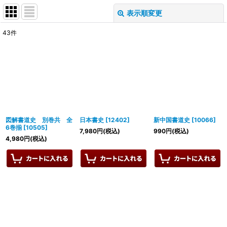
表示順変更
閉じる
43
件
表示数
:
並び順
:
絞り込む
図解書道史 別巻共 全
日本書史
[
12402
]
新中国書道史
[
10066
]
6巻揃
[
10505
]
7,980
円
(税込)
990
円
(税込)
4,980
円
(税込)