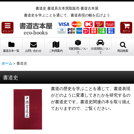
書道史 書道具古本買取販売 書道古本屋
書道史を学ぶことを通じて、書道表現の幅を広げよう
メニュー
カート
宅配買取につい
出張買取につい
書道古本一覧
お問い合わせ
ご利用案内
商品検索
て
て
ホーム
>
書道史
書道史
書道の歴史を学ぶことを通じて、書道表現
がどのように変遷してきたかを研究するの
が書道史です。書道史関連の本を取り揃え
ておりますので、ご覧ください。