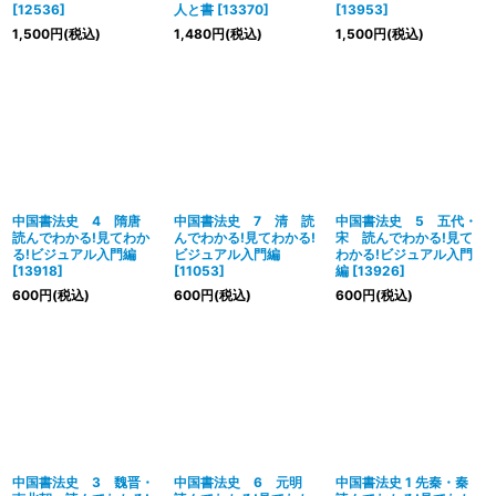
[
12536
]
人と書
[
13370
]
[
13953
]
1,500
円
(税込)
1,480
円
(税込)
1,500
円
(税込)
中国書法史 4 隋唐
中国書法史 7 清 読
中国書法史 5 五代・
読んでわかる!見てわか
んでわかる!見てわかる!
宋 読んでわかる!見て
る!ビジュアル入門編
ビジュアル入門編
わかる!ビジュアル入門
[
13918
]
[
11053
]
編
[
13926
]
600
円
(税込)
600
円
(税込)
600
円
(税込)
中国書法史 3 魏晋・
中国書法史 6 元明
中国書法史 1 先秦・秦