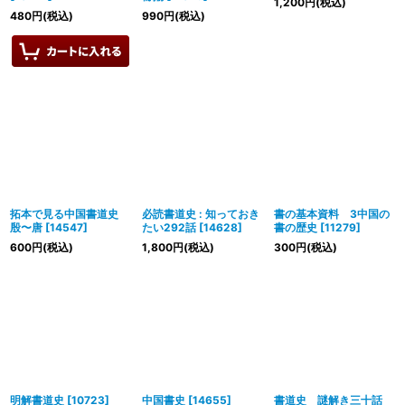
1,200
円
(税込)
480
円
(税込)
990
円
(税込)
拓本で見る中国書道史
必読書道史 : 知っておき
書の基本資料 3中国の
殷〜唐
[
14547
]
たい292話
[
14628
]
書の歴史
[
11279
]
600
円
(税込)
1,800
円
(税込)
300
円
(税込)
明解書道史
[
10723
]
中国書史
[
14655
]
書道史 謎解き三十話