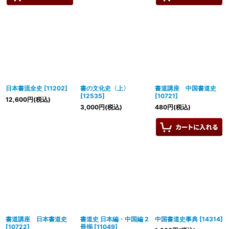
日本書流全史
[
11202
]
書の文化史〈上〉
書道講座 中国書道史
[
12535
]
[
10721
]
12,600
円
(税込)
3,000
円
(税込)
480
円
(税込)
書道講座 日本書道史
書道史 日本編・中国編 2
中国書道史事典
[
14314
]
[
10722
]
冊揃
[
11049
]