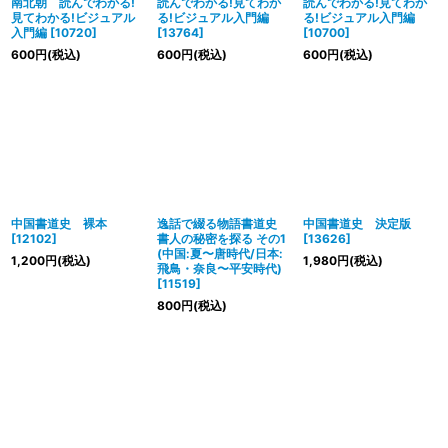
南北朝 読んでわかる!
読んでわかる!見てわか
読んでわかる!見てわか
見てわかる!ビジュアル
る!ビジュアル入門編
る!ビジュアル入門編
入門編
[
10720
]
[
13764
]
[
10700
]
600
円
(税込)
600
円
(税込)
600
円
(税込)
中国書道史 裸本
逸話で綴る物語書道史
中国書道史 決定版
[
12102
]
書人の秘密を探る その1
[
13626
]
(中国:夏〜唐時代/日本:
1,200
円
(税込)
1,980
円
(税込)
飛鳥・奈良〜平安時代)
[
11519
]
800
円
(税込)