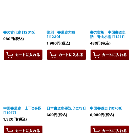
書の古代史
[
12315
]
復刻 書道史大観
書の実相 中国書道史
[
11230
]
話 青山杉雨
[
11211
]
980
円
(税込)
1,980
円
(税込)
480
円
(税込)
中国書道史 上下2巻揃
日本書道史要説
[
12731
]
中国書道史
[
10766
]
[
11917
]
600
円
(税込)
6,980
円
(税込)
1,320
円
(税込)