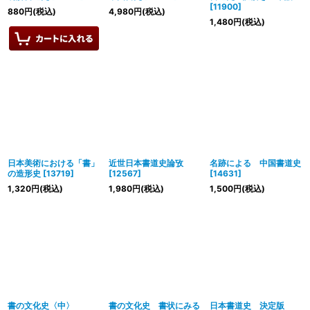
[
11900
]
880
円
(税込)
4,980
円
(税込)
1,480
円
(税込)
日本美術における「書」
近世日本書道史論攷
名跡による 中国書道史
の造形史
[
13719
]
[
12567
]
[
14631
]
1,320
円
(税込)
1,980
円
(税込)
1,500
円
(税込)
書の文化史〈中〉
書の文化史 書状にみる
日本書道史 決定版