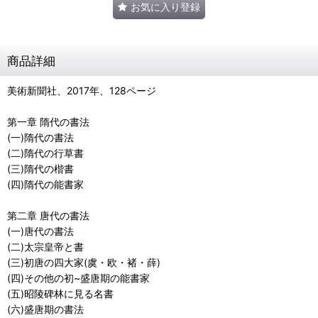
お気に入り登録
商品詳細
美術新聞社、2017年、128ページ
第一章 隋代の書法
(一)隋代の書法
(二)隋代の行草書
(三)隋代の楷書
(四)隋代の能書家
第二章 唐代の書法
(一)唐代の書法
(二)太宗皇帝と書
(三)初唐の四大家(虞・欧・褚・薛)
(四)その他の初~盛唐期の能書家
(五)昭陵碑林に見る名書
(六)盛唐期の書法