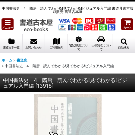
中国書法史 4 隋唐 読んでわかる!見てわかる!ビジュアル入門編 書道具古本買
取販売 書道古本屋
メニュー
カート
宅配買取につい
出張買取につい
書道古本一覧
お問い合わせ
ご利用案内
商品検索
て
て
ホーム
>
書道史
>
中国書法史 4 隋唐 読んでわかる!見てわかる!ビジュアル入門編
中国書法史 4 隋唐 読んでわかる!見てわかる!ビジ
ュアル入門編
[
13918
]