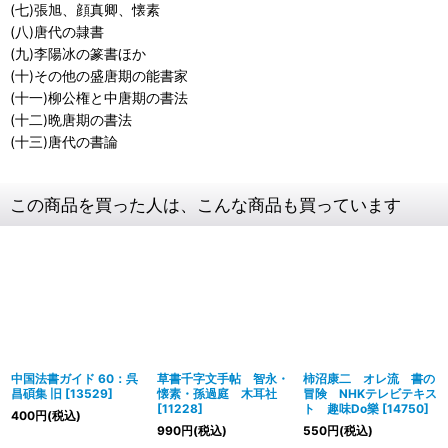
(七)張旭、顔真卿、懐素
(八)唐代の隷書
(九)李陽冰の篆書ほか
(十)その他の盛唐期の能書家
(十一)柳公権と中唐期の書法
(十二)晩唐期の書法
(十三)唐代の書論
この商品を買った人は、こんな商品も買っています
中国法書ガイド 60：呉
草書千字文手帖 智永・
柿沼康二 オレ流 書の
昌碩集 旧
[
13529
]
懐素・孫過庭 木耳社
冒険 NHKテレビテキス
[
11228
]
ト 趣味Do樂
[
14750
]
400
円
(税込)
990
円
(税込)
550
円
(税込)