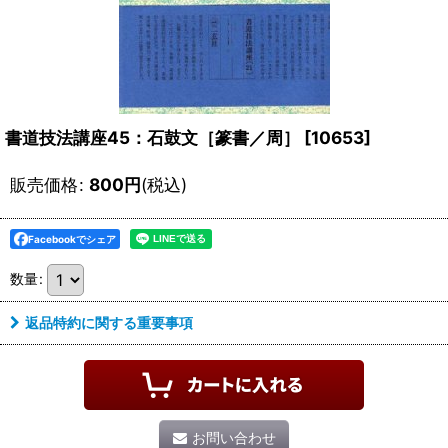
書道技法講座45：石鼓文［篆書／周］
[
10653
]
販売価格
:
800
円
(税込)
Facebookでシェア
数量
:
返品特約に関する重要事項
お問い合わせ