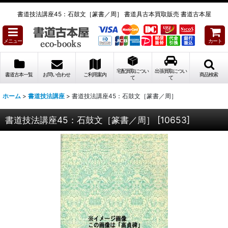
書道技法講座45：石鼓文［篆書／周］ 書道具古本買取販売 書道古本屋
メニュー
カート
宅配買取につい
出張買取につい
書道古本一覧
お問い合わせ
ご利用案内
商品検索
て
て
ホーム
>
書道技法講座
>
書道技法講座45：石鼓文［篆書／周］
書道技法講座45：石鼓文［篆書／周］
[
10653
]