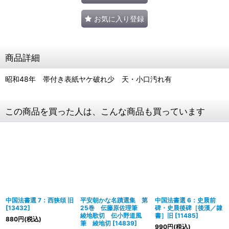
お気に入り登録
商品詳細
昭和48年 帯付き表紙ヤケ破れ少 天・小口汚れ有
この商品を買った人は、こんな商品も買っています
中国法書選 7：西狭頌 旧
平安朝かな名蹟選集 第
中国法書選 6：史晨前
[
13432
]
25巻 伝藤原佐理筆
碑・史晨後碑［後漢／隷
綾地歌切 伝小野道風
書］旧
[
11485
]
880
円
(税込)
筆 綾地切
[
14839
]
990
円
(税込)