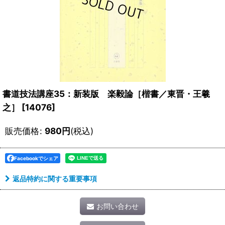
書道技法講座35：新装版 楽毅論［楷書／東晋・王羲
之］
[
14076
]
販売価格
:
980
円
(税込)
Facebookでシェア
返品特約に関する重要事項
お問い合わせ