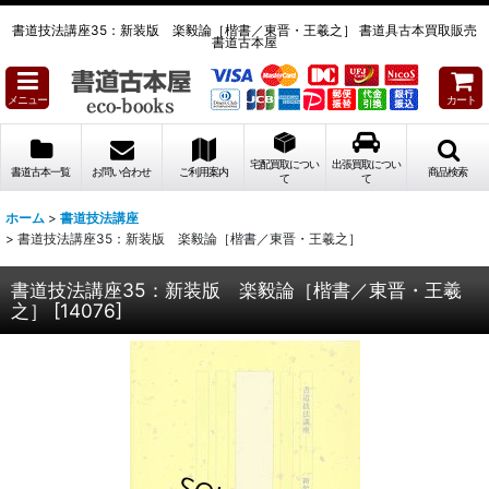
書道技法講座35：新装版 楽毅論［楷書／東晋・王羲之］ 書道具古本買取販売
書道古本屋
メニュー
カート
宅配買取につい
出張買取につい
書道古本一覧
お問い合わせ
ご利用案内
商品検索
て
て
ホーム
>
書道技法講座
>
書道技法講座35：新装版 楽毅論［楷書／東晋・王羲之］
書道技法講座35：新装版 楽毅論［楷書／東晋・王羲
之］
[
14076
]