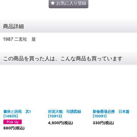
お気に入り登録
商品詳細
1987 二玄社 並
この商品を買った人は、こんな商品も買っています
書林と詩苑 其1
封泥大観 印譜図録
新修墨場必携 日本篇
[
14805
]
[
10913
]
[
10091
]
4,800
円
(税込)
330
円
(税込)
880
円
(税込)