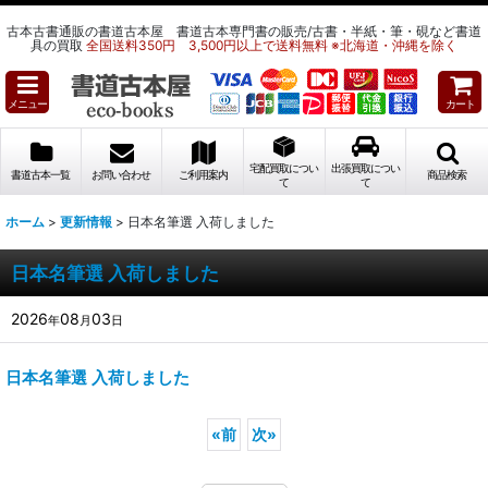
古本古書通販の書道古本屋 書道古本専門書の販売/古書・半紙・筆・硯など書道
具の買取
全国送料350円 3,500円以上で送料無料 ※北海道・沖縄を除く
メニュー
カート
宅配買取につい
出張買取につい
書道古本一覧
お問い合わせ
ご利用案内
商品検索
て
て
ホーム
>
更新情報
>
日本名筆選 入荷しました
日本名筆選 入荷しました
2026
08
03
年
月
日
日本名筆選 入荷しました
«
前
次
»