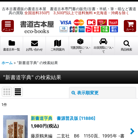
古本古書通販の書道古本屋 書道古本専門書の販売/古書・半紙・筆・硯など書道
具の買取
全国送料350円 3,500円以上で送料無料 ※北海道・沖縄を除く
メニュー
カート
宅配買取につい
出張買取につい
書道古本一覧
お問い合わせ
ご利用案内
商品検索
て
て
ホーム
>
"新書道字典"
の
検索結果
"新書道字典"
の
検索結果
表示順変更
閉じる
1
件
商品検索
:
新書道字典
書源普及版
[
11886
]
表示数
:
1,980
円
(税込)
藤原鶴来編 二玄社 B6 1150頁、1995年 -書