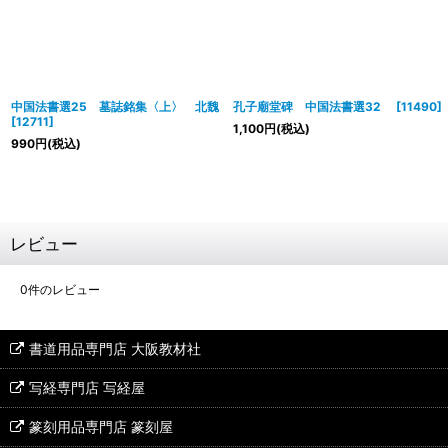
中国法書選25 墓誌銘集〈上〉 北魏
孔子廟堂碑 中国法書選32
[
11490
]
[
12711
]
1,100
円
(税込)
990
円
(税込)
レビュー
0
件のレビュー
書道用品専門店 大阪教材社
写経専門店 写経屋
篆刻用品専門店 篆刻屋