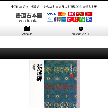
中国法書選 9 張遷碑 後漢/隷書 書道具古本買取販売 書道古本屋
ご利用案内
宅配買取について