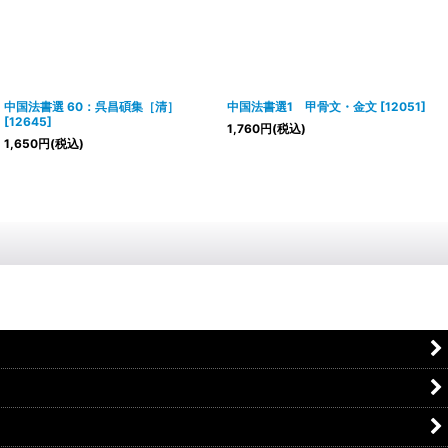
中国法書選 60：呉昌碩集［清］
中国法書選1 甲骨文・金文
[
12051
]
[
12645
]
1,760
円
(税込)
1,650
円
(税込)