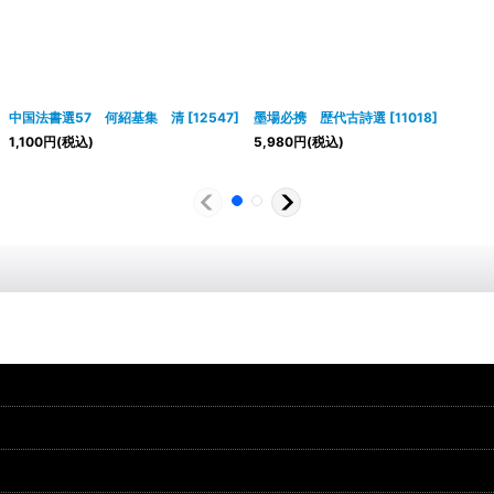
中国法書選57 何紹基集 清
[
12547
]
墨場必携 歴代古詩選
[
11018
]
1,100
円
(税込)
5,980
円
(税込)