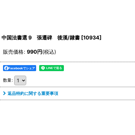
中国法書選 9 張遷碑 後漢/隷書
[
10934
]
販売価格
:
990
円
(税込)
Facebookでシェア
数量
:
返品特約に関する重要事項