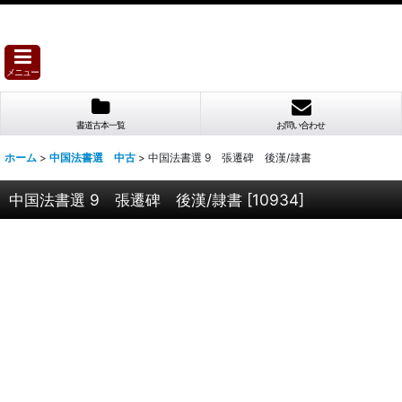
メニュー
書道古本一覧
お問い合わせ
ホーム
>
中国法書選 中古
>
中国法書選 9 張遷碑 後漢/隷書
中国法書選 9 張遷碑 後漢/隷書
[
10934
]