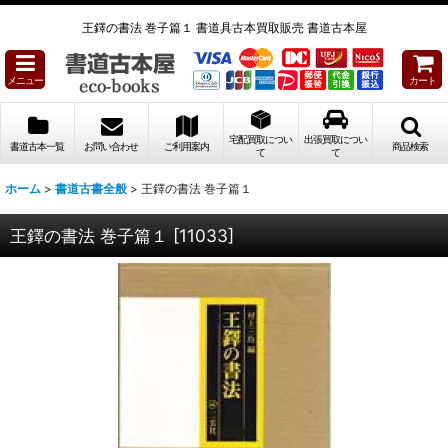
王鐸の書法 巻子篇１ 書道具古本買取販売 書道古本屋
メニュー
カート
宅配買取につい
出張買取につい
書道古本一覧
お問い合わせ
ご利用案内
商品検索
て
て
ホーム
>
書道古書全般
>
王鐸の書法 巻子篇１
王鐸の書法 巻子篇１
[
11033
]