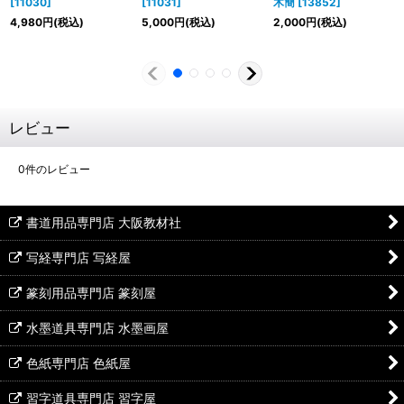
[
11030
]
[
11031
]
木簡
[
13852
]
4,980
円
(税込)
5,000
円
(税込)
2,000
円
(税込)
レビュー
0
件のレビュー
書道用品専門店 大阪教材社
写経専門店 写経屋
篆刻用品専門店 篆刻屋
水墨道具専門店 水墨画屋
色紙専門店 色紙屋
習字道具専門店 習字屋