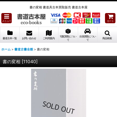
書の変相 書道具古本買取販売 書道古本屋
メニュー
カート
宅配買取につい
出張買取につい
書道古本一覧
お問い合わせ
ご利用案内
商品検索
て
て
ホーム
>
書道古書全般
>
書の変相
書の変相
[
11040
]