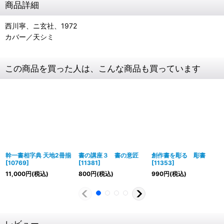
商品詳細
西川寧、ニ玄社、1972
カバー／天シミ
この商品を買った人は、こんな商品も買っています
幹一書相字典 天地2冊揃
書の講座３ 書の意匠
創作書を彫る 彫書
[
10769
]
[
11381
]
[
11353
]
11,000
円
(税込)
800
円
(税込)
990
円
(税込)
レビュー