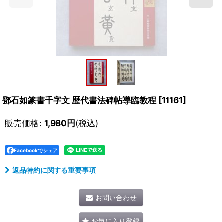
鄧石如篆書千字文 歴代書法碑帖導臨教程
[
11161
]
販売価格
:
1,980
円
(税込)
Facebookでシェア
返品特約に関する重要事項
お問い合わせ
お気に入り登録