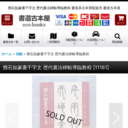
鄧石如篆書千字文 歴代書法碑帖導臨教程 書道具古本買取販売 書道古本屋
メニュー
カート
宅配買取につい
出張買取につい
書道古本一覧
お問い合わせ
ご利用案内
商品検索
て
て
ホーム
>
法帖
>
鄧石如篆書千字文 歴代書法碑帖導臨教程
鄧石如篆書千字文 歴代書法碑帖導臨教程
[
11161
]