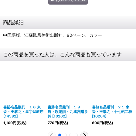
商品詳細
中国語版、江蘇鳳凰美術出版社、90ページ、カラー
この商品を買った人は、こんな商品も買っています
書跡名品叢刊 １８ 東
書跡名品叢刊 １９
書跡名品叢刊 ２１ 東
晋・王羲之・集字聖教序
唐・欧陽詢・九成宮醴泉
晋・王羲之・十七帖二種
[
14582
]
銘
[
10262
]
[
10264
]
1,100
円
(税込)
770
円
(税込)
600
円
(税込)