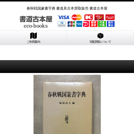
春秋戦国篆書字典 書道具古本買取販売 書道古本屋
ご利用案内
宅配買取について