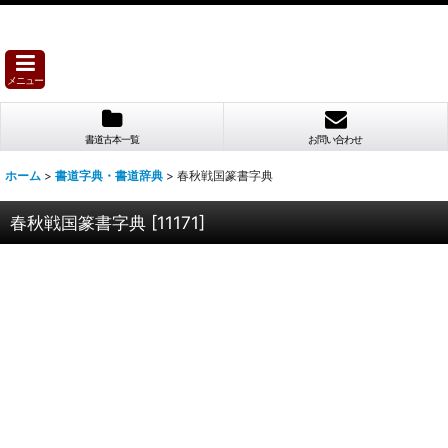
メニュー
書道古本一覧
お問い合わせ
ホーム
>
書道字典・書道辞典
>
春秋戦国篆書字典
春秋戦国篆書字典
[
11171
]