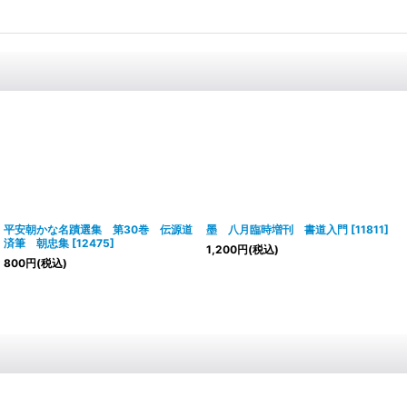
平安朝かな名蹟選集 第30巻 伝源道
墨 八月臨時増刊 書道入門
[
11811
]
済筆 朝忠集
[
12475
]
1,200
円
(税込)
800
円
(税込)