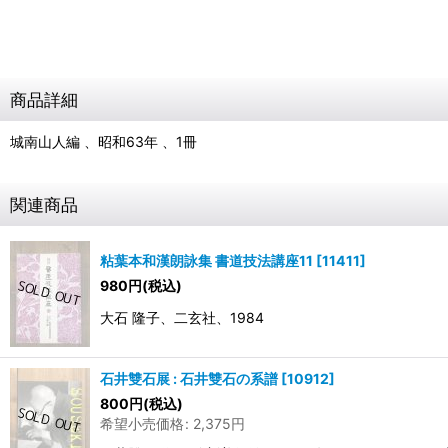
商品詳細
城南山人編 、昭和63年 、1冊
関連商品
粘葉本和漢朗詠集 書道技法講座11
[
11411
]
980
円
(税込)
大石 隆子、二玄社、1984
石井雙石展 : 石井雙石の系譜
[
10912
]
800
円
(税込)
希望小売価格
:
2,375
円