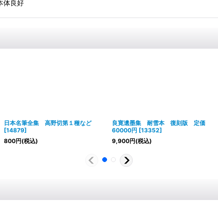
 本体良好
日本名筆全集 高野切第１種など
良寛遺墨集 耐雪本 復刻版 定価
[
14879
]
60000円
[
13352
]
800
円
(税込)
9,900
円
(税込)