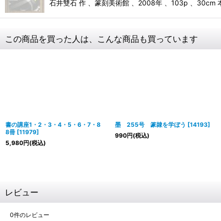
石井雙石 作 、篆刻美術館 、2008年 、103p 、30cm
この商品を買った人は、こんな商品も買っています
書の講座1・2・3・4・5・6・7・8
墨 255号 篆隷を学ぼう
[
14193
]
8冊
[
11979
]
990
円
(税込)
5,980
円
(税込)
レビュー
0
件のレビュー