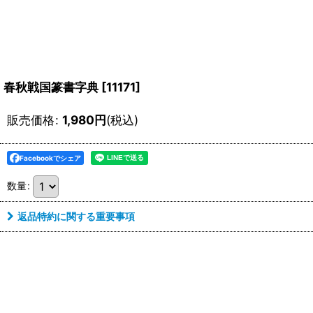
春秋戦国篆書字典
[
11171
]
販売価格
:
1,980
円
(税込)
Facebookでシェア
数量
:
返品特約に関する重要事項