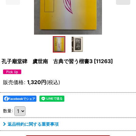
孔子廟堂碑 虞世南 古典で習う楷書3
[
11263
]
販売価格
:
1,320
円
(税込)
Facebookでシェア
数量
:
返品特約に関する重要事項