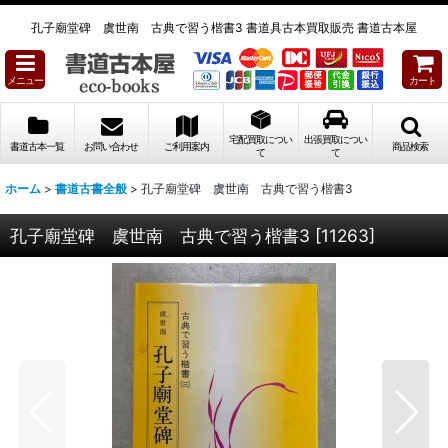
孔子廟堂碑 虞世南 古典で習う楷書3 書道具古本買取販売 書道古本屋
メニュー
カート
宅配買取につい
出張買取につい
書道古本一覧
お問い合わせ
ご利用案内
商品検索
て
て
ホーム
>
書道古書全般
>
孔子廟堂碑 虞世南 古典で習う楷書3
孔子廟堂碑 虞世南 古典で習う楷書3
[
11263
]