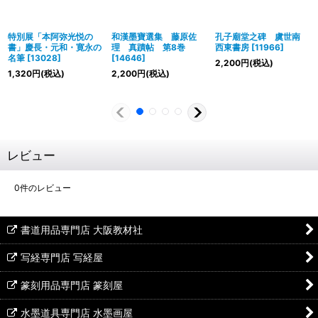
特別展「本阿弥光悦の
和漢墨寶選集 藤原佐
孔子廟堂之碑 虞世南
書」慶長・元和・寛永の
理 真蹟帖 第8巻
西東書房
[
11966
]
名筆
[
13028
]
[
14646
]
2,200
円
(税込)
1,320
円
(税込)
2,200
円
(税込)
レビュー
0
件のレビュー
書道用品専門店 大阪教材社
写経専門店 写経屋
篆刻用品専門店 篆刻屋
水墨道具専門店 水墨画屋