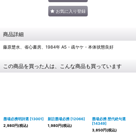
お気に入り登録
商品詳細
藤原楚水、省心書房、1984年 A5・函ヤケ・本体状態良好
この商品を買った人は、こんな商品も買っています
墨場必携明詩選
[
13001
]
新註墨場必携
[
12066
]
墨場必携 歴代絶句選
[
14349
]
2,980
円
(税込)
1,980
円
(税込)
3,850
円
(税込)