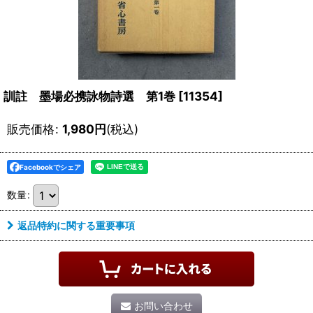
訓註 墨場必携詠物詩選 第1巻
[
11354
]
販売価格
:
1,980
円
(税込)
Facebookでシェア
数量
:
返品特約に関する重要事項
お問い合わせ