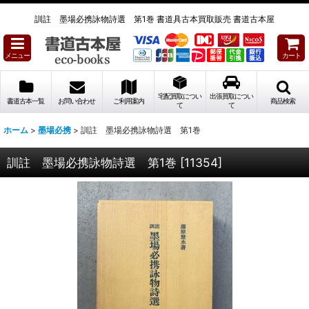
訓註 墨場必携詠物詩選 第1巻 書道具古本買取販売 書道古本屋
メニュー
カート
宅配買取につい
出張買取につい
書道古本一覧
お問い合わせ
ご利用案内
商品検索
て
て
ホーム
>
墨場必携
>
訓註 墨場必携詠物詩選 第1巻
訓註 墨場必携詠物詩選 第1巻
[
11354
]