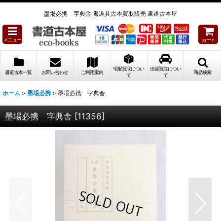
墨場必携 字典舎 書道具古本買取販売 書道古本屋
メニュー
カート
宅配買取につい
出張買取につい
書道古本一覧
お問い合わせ
ご利用案内
商品検索
て
て
ホーム
>
墨場必携
>
墨場必携 字典舎
墨場必携 字典舎
[
11356
]