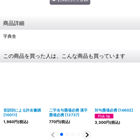
商品詳細
字典舎
この商品を買った人は、こんな商品も買っています
音訓別による許友書蹟
二字名句墨場必携 漢字
対句墨場必携
[
14602
]
[
10011
]
墨場必携
[
12737
]
1,980
円
(税込)
770
円
(税込)
3,300
円
(税込)