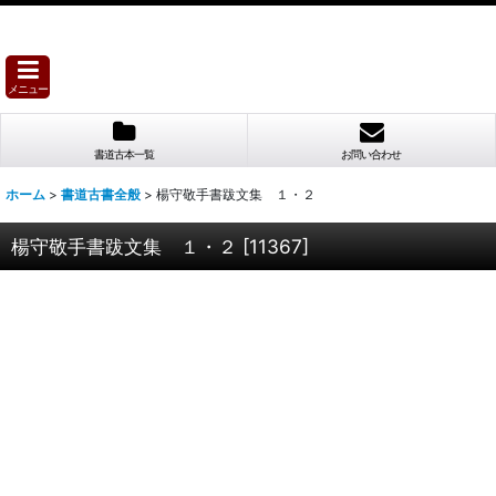
メニュー
書道古本一覧
お問い合わせ
ホーム
>
書道古書全般
>
楊守敬手書跋文集 １・２
楊守敬手書跋文集 １・２
[
11367
]