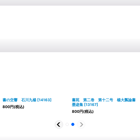
書の交響 石川九楊
[
14163
]
書苑 第二巻 第十二号 楊大瓢論書
墨迹集
[
13167
]
800
円
(税込)
800
円
(税込)