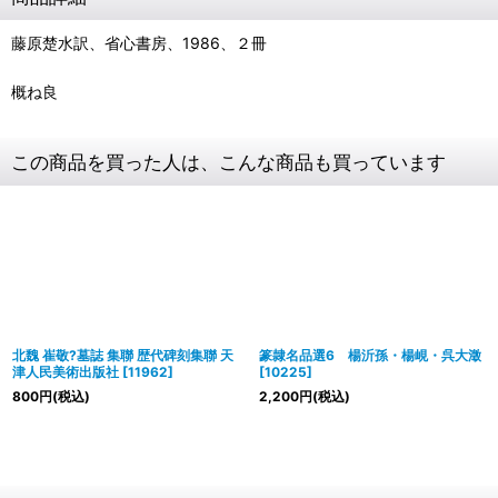
藤原楚水訳、省心書房、1986、２冊
概ね良
この商品を買った人は、こんな商品も買っています
北魏 崔敬?墓誌 集聯 歴代碑刻集聯 天
篆隷名品選6 楊沂孫・楊峴・呉大澂
津人民美術出版社
[
11962
]
[
10225
]
800
円
(税込)
2,200
円
(税込)