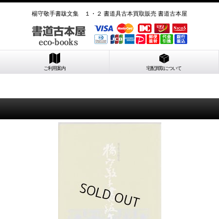
楊守敬手書跋文集 １・２ 書道具古本買取販売 書道古本屋
ご利用案内
宅配買取について