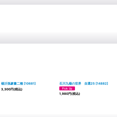
楊沂孫篆書二種
[
10681
]
石川九楊の世界 自選25
[
14882
]
3,300
円
(税込)
1,980
円
(税込)