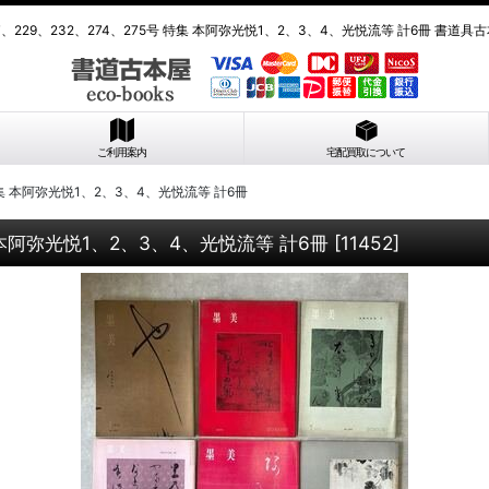
7、229、232、274、275号 特集 本阿弥光悦1、2、3、4、光悦流等 計6冊 書道
ご利用案内
宅配買取について
 特集 本阿弥光悦1、2、3、4、光悦流等 計6冊
集 本阿弥光悦1、2、3、4、光悦流等 計6冊
[
11452
]