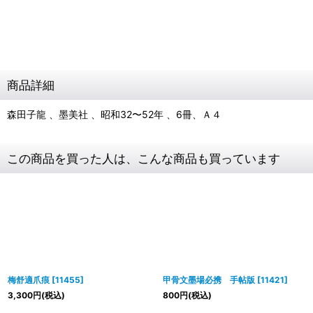
商品詳細
森田子龍 、墨美社 、昭和32〜52年 、6冊、Ａ４
この商品を買った人は、こんな商品も買っています
梅舒適爪痕
[
11455
]
甲骨文墨場必携 手帖版
[
11421
]
3,300
円
(税込)
800
円
(税込)