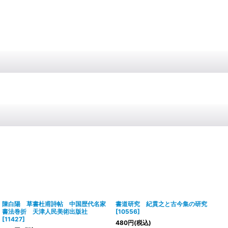
陳白陽 草書杜甫詩帖 中国歴代名家
書道研究 紀貫之と古今集の研究
書法巻折 天津人民美術出版社
[
10556
]
[
11427
]
480
円
(税込)