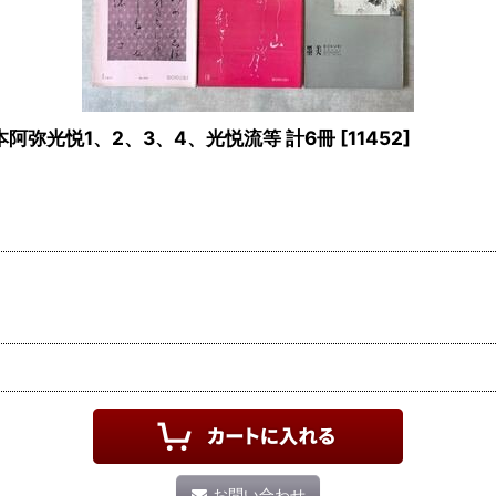
集 本阿弥光悦1、2、3、4、光悦流等 計6冊
[
11452
]
お問い合わせ