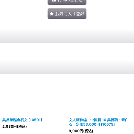
お気に入り登録
呉昌碩臨金石文
[
10591
]
文人画粋編 中国篇 10 呉昌碩・斉白
石 定価53,000円
[
10575
]
2,980
円
(税込)
9,900
円
(税込)