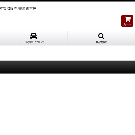
具古本買取販売 書道古本屋
カート
出張買取について
商品検索