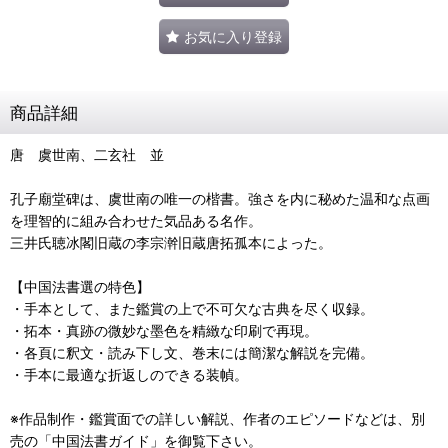
お気に入り登録
商品詳細
唐 虞世南、二玄社 並
孔子廟堂碑は、虞世南の唯一の楷書。強さを内に秘めた温和な点画
を理智的に組み合わせた気品ある名作。
三井氏聴冰閣旧蔵の李宗澣旧蔵唐拓孤本によった。
【中国法書選の特色】
・手本として、また鑑賞の上で不可欠な古典を尽く収録。
・拓本・真跡の微妙な墨色を精緻な印刷で再現。
・各頁に釈文・読み下し文、巻末には簡潔な解説を完備。
・手本に最適な折返しのできる装幀。
※作品制作・鑑賞面での詳しい解説、作者のエピソードなどは、別
売の「中国法書ガイド」を御覧下さい。