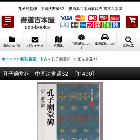
孔子廟堂碑 中国法書選32 書道具古本買取販売 書道古本屋
メニュー
カート
宅配買取につい
出張買取につい
書道古本一覧
お問い合わせ
ご利用案内
商品検索
て
て
ホーム
>
中国法書選 中古
>
孔子廟堂碑 中国法書選32
孔子廟堂碑 中国法書選32
[
11490
]