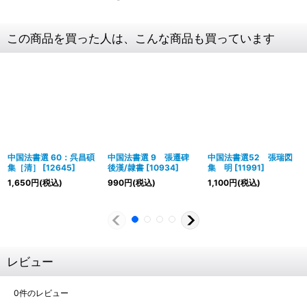
この商品を買った人は、こんな商品も買っています
中国法書選 60：呉昌碩
中国法書選 9 張遷碑
中国法書選52 張瑞図
集［清］
[
12645
]
後漢/隷書
[
10934
]
集 明
[
11991
]
1,650
円
(税込)
990
円
(税込)
1,100
円
(税込)
レビュー
0
件のレビュー