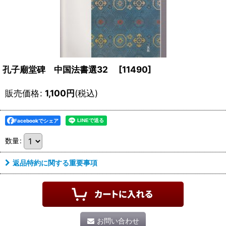
孔子廟堂碑 中国法書選32
[
11490
]
販売価格
:
1,100
円
(税込)
Facebookでシェア
数量
:
返品特約に関する重要事項
お問い合わせ