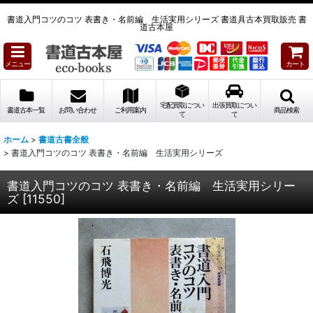
書道入門コツのコツ 表書き・名前編 生活実用シリーズ 書道具古本買取販売 書
道古本屋
メニュー
カート
宅配買取につい
出張買取につい
書道古本一覧
お問い合わせ
ご利用案内
商品検索
て
て
ホーム
>
書道古書全般
>
書道入門コツのコツ 表書き・名前編 生活実用シリーズ
書道入門コツのコツ 表書き・名前編 生活実用シリー
ズ
[
11550
]