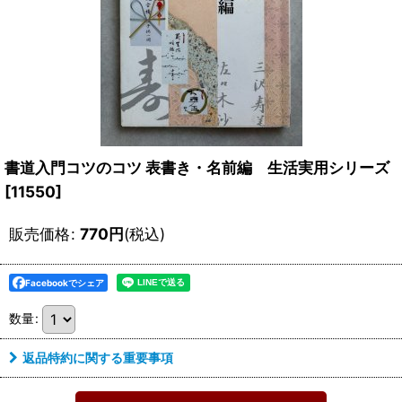
書道入門コツのコツ 表書き・名前編 生活実用シリーズ
[
11550
]
販売価格
:
770
円
(税込)
Facebookでシェア
数量
:
返品特約に関する重要事項