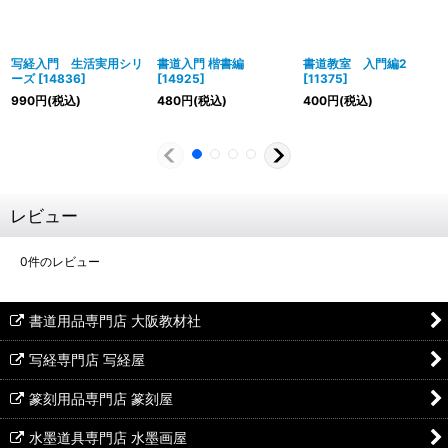
写経入門 生活実用シリ
書道入門 楷書編
書道教室 入門編2
ーズ
[
14836
]
[
14925
]
[
11375
]
990
円
(税込)
480
円
(税込)
400
円
(税込)
レビュー
0
件のレビュー
書道用品専門店 大阪教材社
写経専門店 写経屋
篆刻用品専門店 篆刻屋
水墨道具専門店 水墨画屋