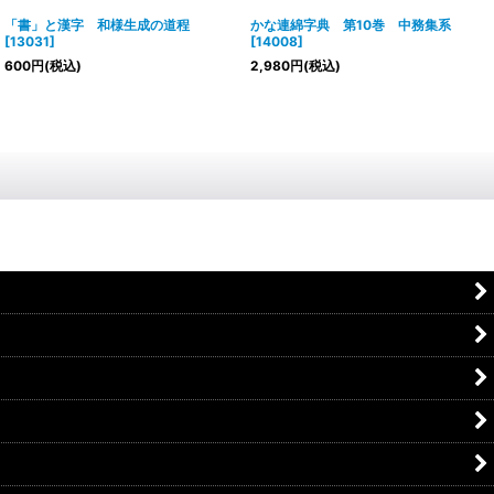
「書」と漢字 和様生成の道程
かな連綿字典 第10巻 中務集系
[
13031
]
[
14008
]
600
円
(税込)
2,980
円
(税込)