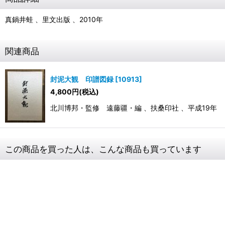
真鍋井蛙 、里文出版 、2010年
関連商品
封泥大観 印譜図録
[
10913
]
4,800
円
(税込)
北川博邦・監修 遠藤疆・編 、扶桑印社 、平成19年
この商品を買った人は、こんな商品も買っています