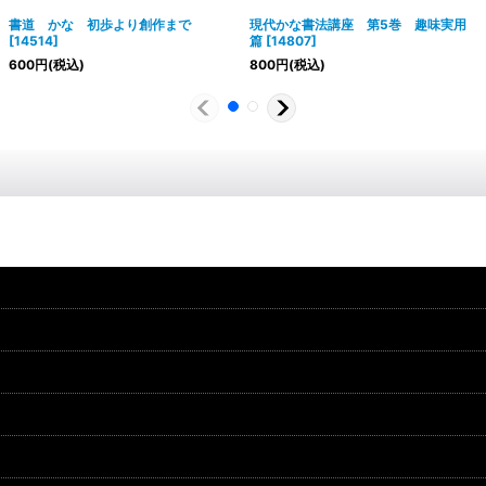
書道 かな 初歩より創作まで
現代かな書法講座 第5巻 趣味実用
[
14514
]
篇
[
14807
]
600
円
(税込)
800
円
(税込)