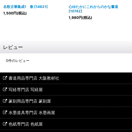
名歌古筆集成1 春
[
14621
]
心ゆたかにこれからのかな書道
[
10742
]
1,500
円
(税込)
1,980
円
(税込)
レビュー
0
件のレビュー
書道用品専門店 大阪教材社
写経専門店 写経屋
篆刻用品専門店 篆刻屋
水墨道具専門店 水墨画屋
色紙専門店 色紙屋