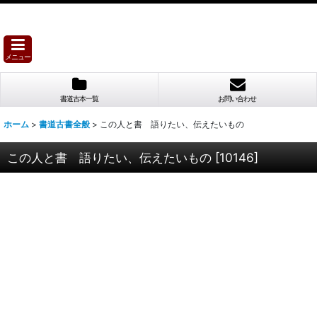
メニュー
書道古本一覧
お問い合わせ
ホーム
>
書道古書全般
>
この人と書 語りたい、伝えたいもの
この人と書 語りたい、伝えたいもの
[
10146
]