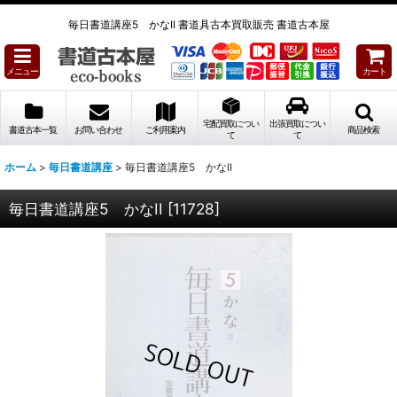
毎日書道講座5 かなII 書道具古本買取販売 書道古本屋
メニュー
カート
宅配買取につい
出張買取につい
書道古本一覧
お問い合わせ
ご利用案内
商品検索
て
て
ホーム
>
毎日書道講座
>
毎日書道講座5 かなII
毎日書道講座5 かなII
[
11728
]