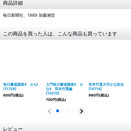
商品詳細
毎日新聞社、1989 加藤湘堂
この商品を買った人は、こんな商品も買っています
毎日書道講座4 かなI
入門毎日書道講座5 か
宮本竹逕大字かな技法
[
11729
]
なII 宮本竹逕編
[
10714
]
[
10210
]
600
円
(税込)
980
円
(税込)
700
円
(税込)
レビュー