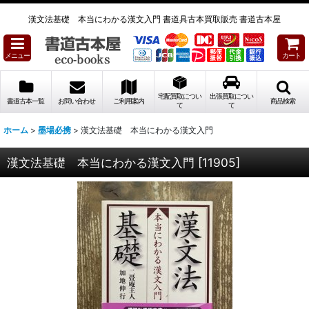
漢文法基礎 本当にわかる漢文入門 書道具古本買取販売 書道古本屋
メニュー
カート
宅配買取につい
出張買取につい
書道古本一覧
お問い合わせ
ご利用案内
商品検索
て
て
ホーム
>
墨場必携
>
漢文法基礎 本当にわかる漢文入門
漢文法基礎 本当にわかる漢文入門
[
11905
]