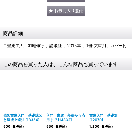
お気に入り登録
商品詳細
二畳庵主人 加地伸行 、講談社 、2015年 、1冊 文庫判、カバー付
この商品を買った人は、こんな商品も買っています
独習書道入門 基礎練習
入門 書道 基礎から応
書道入門 基礎篇
と速成上達法
[
13354
]
用まで
[
14332
]
[
12070
]
800
円
(税込)
880
円
(税込)
1,200
円
(税込)