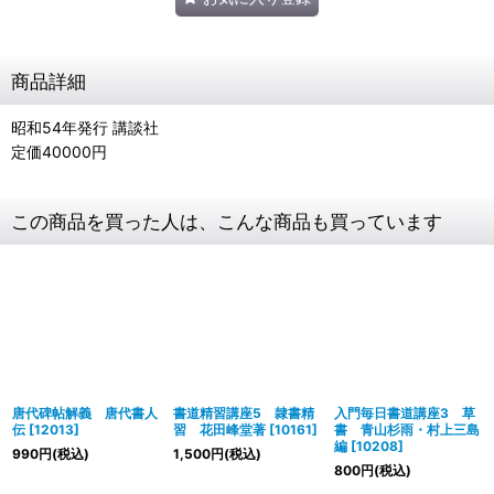
商品詳細
昭和54年発行 講談社
定価40000円
この商品を買った人は、こんな商品も買っています
唐代碑帖解義 唐代書人
書道精習講座5 隷書精
入門毎日書道講座3 草
伝
[
12013
]
習 花田峰堂著
[
10161
]
書 青山杉雨・村上三島
編
[
10208
]
990
円
(税込)
1,500
円
(税込)
800
円
(税込)