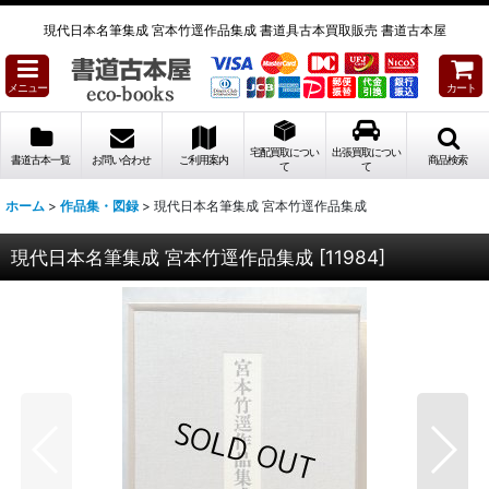
現代日本名筆集成 宮本竹逕作品集成 書道具古本買取販売 書道古本屋
メニュー
カート
宅配買取につい
出張買取につい
書道古本一覧
お問い合わせ
ご利用案内
商品検索
て
て
ホーム
>
作品集・図録
>
現代日本名筆集成 宮本竹逕作品集成
現代日本名筆集成 宮本竹逕作品集成
[
11984
]