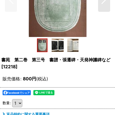
書苑 第二巻 第三号 書譜・張遷碑・天発神讖碑など
[
12218
]
販売価格
:
800
円
(税込)
Facebookでシェア
数量
:
返品特約に関する重要事項