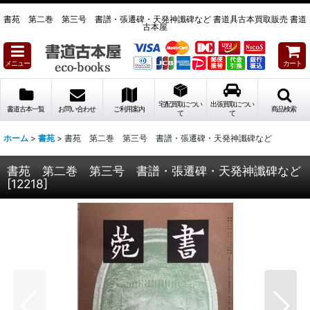
書苑 第二巻 第三号 書譜・張遷碑・天発神讖碑など 書道具古本買取販売 書道
古本屋
メニュー
カート
宅配買取につい
出張買取につい
書道古本一覧
お問い合わせ
ご利用案内
商品検索
て
て
ホーム
>
書苑
>
書苑 第二巻 第三号 書譜・張遷碑・天発神讖碑など
書苑 第二巻 第三号 書譜・張遷碑・天発神讖碑など
[
12218
]