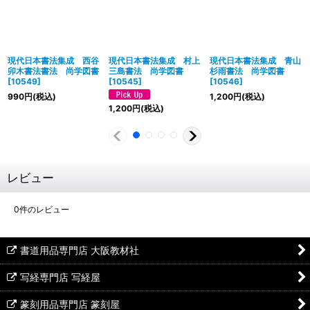
現代日本書法集成 西谷
現代日本書法集成 村上
現代日本書法集成 青山
卯木書法書法 尚学図書
三島書法 尚学図書
杉雨書法 尚学図書
[
10549
]
[
10545
]
[
10546
]
990
円
(税込)
1,200
円
(税込)
1,200
円
(税込)
レビュー
0
件のレビュー
書道用品専門店 大阪教材社
写経専門店 写経屋
篆刻用品専門店 篆刻屋