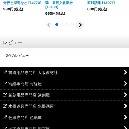
奇行と探究など
[
14770
]
碑 書芸文化新社
家対話集
[
13071
]
[
13103
]
980
円
(税込)
600
円
(税込)
660
円
(税込)
レビュー
0
件のレビュー
書道用品専門店 大阪教材社
写経専門店 写経屋
篆刻用品専門店 篆刻屋
水墨道具専門店 水墨画屋
色紙専門店 色紙屋
習字道具専門店 習字屋