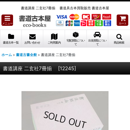
書道講座 二玄社7冊揃 書道具古本買取販売 書道古本屋
メニュー
カート
宅配買取につい
出張買取につい
書道古本一覧
お問い合わせ
ご利用案内
商品検索
て
て
ホーム
>
書道古書全般
>
書道講座 二玄社7冊揃
書道講座 二玄社7冊揃
[
12245
]