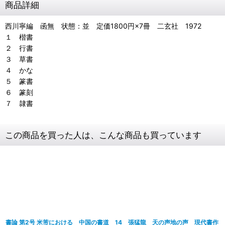
商品詳細
西川寧編 函無 状態：並 定価1800円×7冊 二玄社 1972
１ 楷書
２ 行書
３ 草書
４ かな
５ 篆書
６ 篆刻
７ 隷書
この商品を買った人は、こんな商品も買っています
書論 第2号 米芾における
中国の書道 14 張猛龍
天の声地の声 現代書作