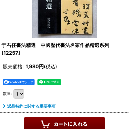
于右任書法精選 中國歴代書法名家作品精選系列
[
12257
]
販売価格
:
1,980
円
(税込)
Facebookでシェア
数量
:
返品特約に関する重要事項