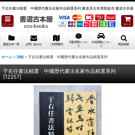
于右任書法精選 中國歴代書法名家作品精選系列 書道具古本買取販売 書道古本屋
メニュー
カート
宅配買取につい
出張買取につい
書道古本一覧
お問い合わせ
ご利用案内
商品検索
て
て
ホーム
>
法帖
>
于右任書法精選 中國歴代書法名家作品精選系列
于右任書法精選 中國歴代書法名家作品精選系列
[
12257
]