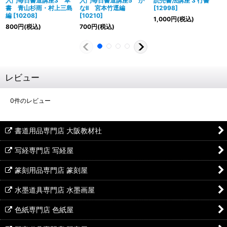
入門毎日書道講座3 草
入門毎日書道講座5 か
読売書法講座 3 行書
書 青山杉雨・村上三島
なII 宮本竹逕編
[
12998
]
編
[
10208
]
[
10210
]
1,000
円
(税込)
800
円
(税込)
700
円
(税込)
レビュー
0
件のレビュー
書道用品専門店 大阪教材社
写経専門店 写経屋
篆刻用品専門店 篆刻屋
水墨道具専門店 水墨画屋
色紙専門店 色紙屋