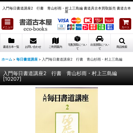
入門毎日書道講座2 行書 青山杉雨・村上三島編 書道具古本買取販売 書道古本
屋
メニュー
カート
宅配買取につい
出張買取につい
書道古本一覧
お問い合わせ
ご利用案内
商品検索
て
て
ホーム
>
毎日書道講座
>
入門毎日書道講座2 行書 青山杉雨・村上三島編
入門毎日書道講座2 行書 青山杉雨・村上三島編
[
10207
]