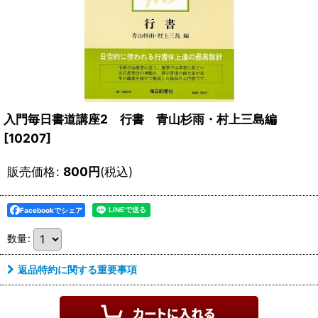
入門毎日書道講座2 行書 青山杉雨・村上三島編
[
10207
]
販売価格
:
800
円
(税込)
Facebookでシェア
数量
:
返品特約に関する重要事項