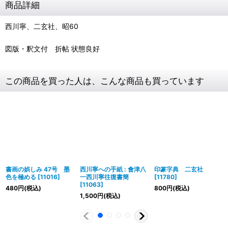
商品詳細
西川寧、二玄社、昭60
図版・釈文付 折帖 状態良好
この商品を買った人は、こんな商品も買っています
書画の娯しみ 47号 墨
西川寧への手紙 : 會津八
印篆字典 二玄社
色を極める
[
11016
]
一西川寧往復書簡
[
11780
]
[
11063
]
480
円
(税込)
800
円
(税込)
1,500
円
(税込)