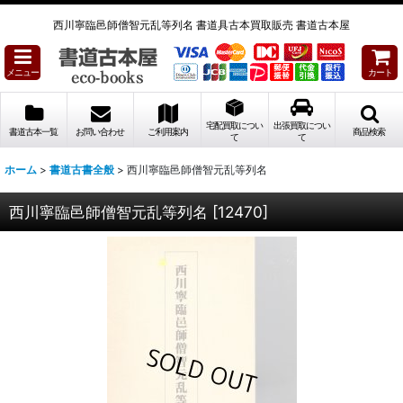
西川寧臨邑師僧智元乱等列名 書道具古本買取販売 書道古本屋
メニュー
カート
宅配買取につい
出張買取につい
書道古本一覧
お問い合わせ
ご利用案内
商品検索
て
て
ホーム
>
書道古書全般
>
西川寧臨邑師僧智元乱等列名
西川寧臨邑師僧智元乱等列名
[
12470
]